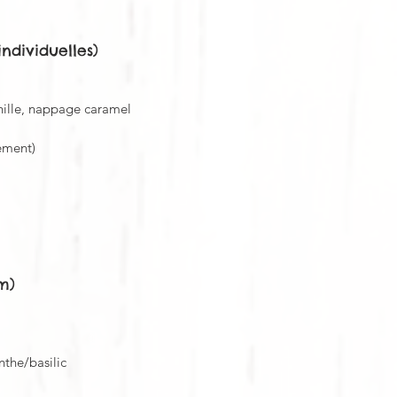
individuelles)
anille, nappage caramel
ément)
m)
nthe/basilic