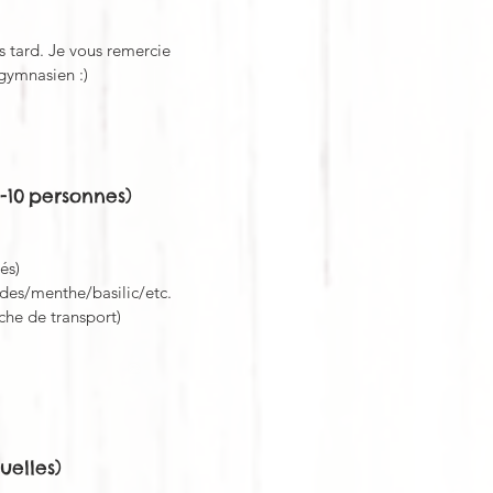
s tard. Je vous remercie
 gymnasien :)
-10 personnes)
és)
des/menthe/basilic/etc.
che de transport)
uelles)