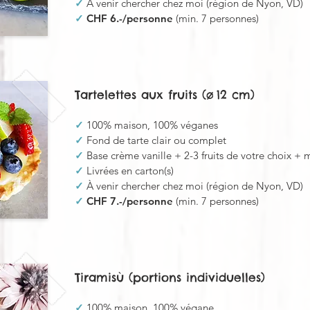
✓
À venir chercher chez moi (région de Nyon, VD)
✓
CHF 6.-/personne
(min. 7 personnes)
Tartelettes aux fruits (ø 12 cm)
✓
100% maison, 100% véganes
✓
Fond de tarte clair ou complet
✓
Base crème vanille + 2-3 fruits de votre choix + 
✓
Livrées en carton(s)
✓
À venir chercher chez moi (région de Nyon, VD)
✓
CHF 7.-/personne
(min. 7 personnes)
Tiramisù (portions individuelles)
✓
100% maison, 100% végane