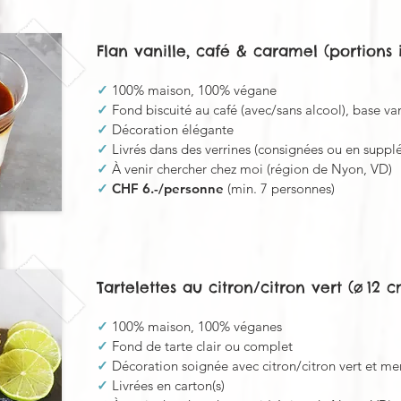
Flan vanille, café & caramel (portions 
✓
100% maison, 100% végane
✓
Fond biscuité au café (avec/sans alcool), base v
✓
Décoration élégante
✓
Livrés dans des verrines (consignées ou en suppl
✓
À venir chercher chez moi (région de Nyon, VD)
✓
CHF 6.-/personne
(min. 7 personnes)
Tartelettes au citron/citron vert (
ø 12 c
✓
100% maison, 100% véganes
✓
Fond de tarte clair ou complet
✓
Décoration soignée avec citron/citron vert et me
✓
Livrées en carton(s)