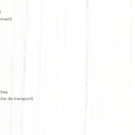
f
ément)
ches
che de transport)