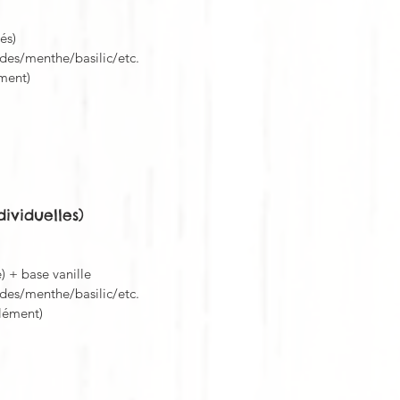
és)
des/menthe/basilic/etc.
ment)
dividuelles)
) + base vanille
des/menthe/basilic/etc.
plément)