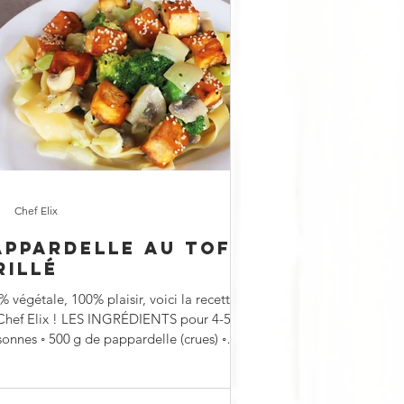
Chef Elix
APPARDELLE AU TOFU
RILLÉ
 végétale, 100% plaisir, voici la recette
Chef Elix ! LES INGRÉDIENTS pour 4-5
00 g de pappardelle (crues) ◦
g...