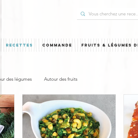
RECETTES
COMMANDE
FRUITS & LÉGUMES D
our des légumes
Autour des fruits
Entrée, apéro & accompagnement
Pour les Fêtes
Cuisine étrangère
Simili
À emporter