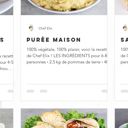
Chef Elix
TS
PURÉE MAISON
S
100% végétale, 100% plaisir, voici la recette
100%
de Chef Elix ! LES INGRÉDIENTS pour 6-8
de 
a recette
personnes ◦ 2,5 kg de pommes de terre ◦ 40 g
personnes ◦ 40
our 4-5
de...
◦ 2..