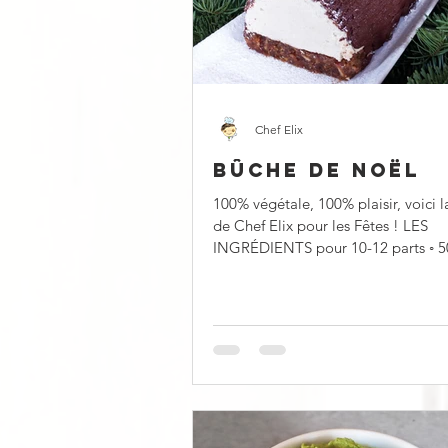
Froid
Chaud
Sucré
Chef Elix
BÛCHE DE NOËL
100% végétale, 100% plaisir, voici l
de Chef Elix pour les Fêtes ! LES
INGRÉDIENTS pour 10-12 parts ◦ 500 g de
châtaignes...