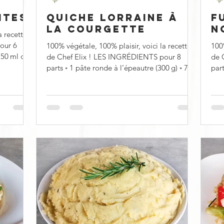
ITES
QUICHE LORRAINE À
F
LA COURGETTE
N
a recette
our 6
100% végétale, 100% plaisir, voici la recette
100%
de Chef Elix ! LES INGRÉDIENTS pour 8
de 
parts ◦ 1 pâte ronde à l’épeautre (300 g) ◦ 700
parts ◦ 300 g de chocolat
g...
g...