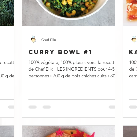
Salé
Chef Elix
CURRY BOWL #1
K
a recette
100% végétale, 100% plaisir, voici la recette
100%
de Chef Elix ! LES INGRÉDIENTS pour 4-5
de 
personnes ◦ 700 g de pois chiches cuits ◦ 800
carrés ◦ 750 g de chair
g d’ép
fari