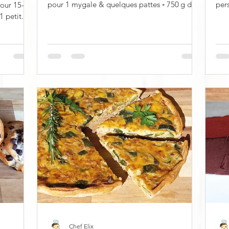
pour 1 mygale & quelques pattes ◦ 750 g de
personnes ◦ 4
our 15-20
farine...
feui
tranches ◦ 900 g de haché végétal ◦ 1 petit...
Chef Elix