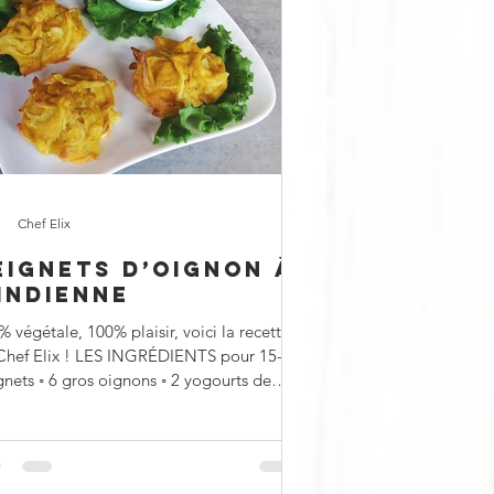
Chef Elix
EIGNETS D’OIGNON À
’INDIENNE
 végétale, 100% plaisir, voici la recette
Chef Elix ! LES INGRÉDIENTS pour 15-20
os oignons ◦ 2 yogourts de
...