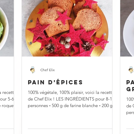
Chef Elix
PAIN D’ÉPICES
P
G
a recette
100% végétale, 100% plaisir, voici la recette
our 5-6
de Chef Elix ! LES INGRÉDIENTS pour 8-10
100%
personnes ◦ 500 g de farine blanche ◦ 200 g
de 
de...
personnes ◦ 5
500 