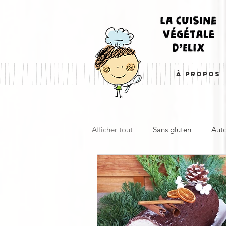
À PROPOS
Afficher tout
Sans gluten
Aut
Boulangerie, pâtisserie & desserts
Plat principal & plat complet