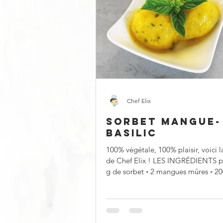
Chef Elix
SORBET MANGUE-
BASILIC
100% végétale, 100% plaisir, voici l
de Chef Elix ! LES INGRÉDIENTS p
g de sorbet ◦ 2 mangues mûres ◦ 200 ml
d’eau ◦ ...