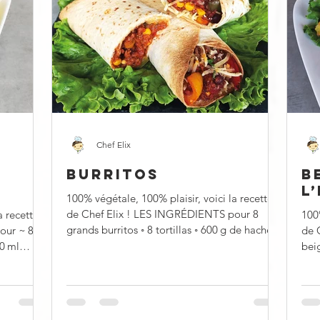
Chef Elix
BURRITOS
B
L
100% végétale, 100% plaisir, voici la recette
de Chef Elix ! LES INGRÉDIENTS pour 8
a recette
100%
grands burritos ◦ 8 tortillas ◦ 600 g de haché...
our ~ 800
de 
beignets ◦ 6 gr
soja