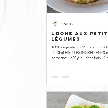
Chef Elix
UDONS AUX PETI
LÉGUMES
100% végétale, 100% plaisir, voici l
de Chef Elix ! LES INGRÉDIENTS p
personnes ◦ 600 g d’udons frais ◦ 1 chou
chinois ◦...