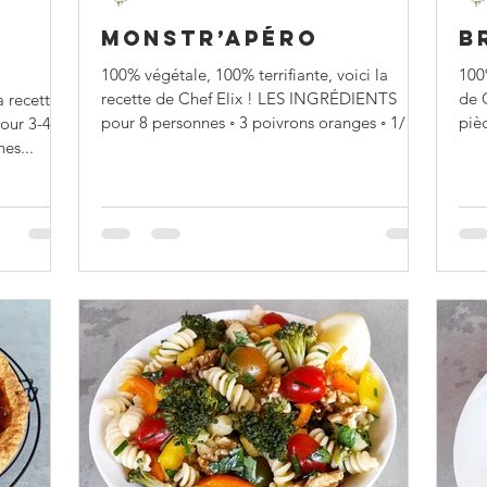
MONSTR’APÉRO
B
100% végétale, 100% terrifiante, voici la
100%
recette de Chef Elix ! LES INGRÉDIENTS
de 
a recette
pour 8 personnes ◦ 3 poivrons oranges ◦ 1/2
pièc
our 3-4
concombre ◦...
es...