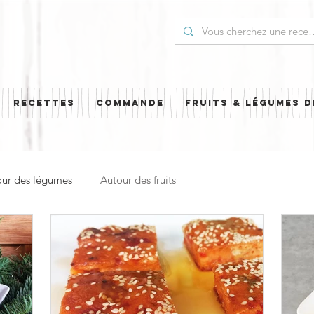
RECETTES
COMMANDE
FRUITS & LÉGUMES D
our des légumes
Autour des fruits
Entrée, apéro & accompagnement
Pour les Fêtes
Cuisine étrangère
Simili
À emporter