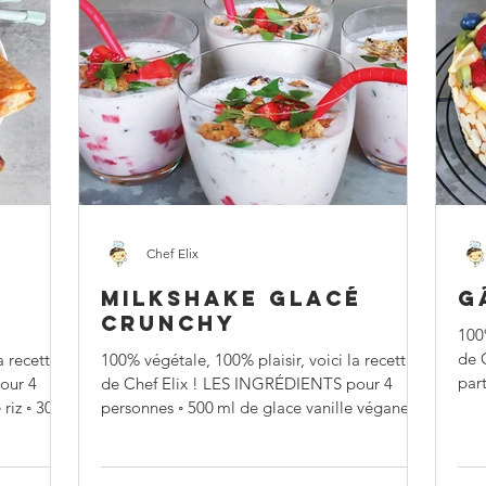
Chef Elix
MILKSHAKE GLACÉ
G
CRUNCHY
100%
de 
a recette
100% végétale, 100% plaisir, voici la recette
part
our 4
de Chef Elix ! LES INGRÉDIENTS pour 4
personnes ◦ 500 ml de glace vanille végane ◦
300 g de...