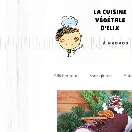
À PROPOS
Afficher tout
Sans gluten
Aut
Boulangerie, pâtisserie & desserts
Plat principal & plat complet