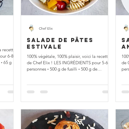
Chef Elix
SALADE DE PÂTES
S
ESTIVALE
A
a recette
our 6-8
100% végétale, 100% plaisir, voici la recette
100%
 ◦ 65 g de
de Chef Elix ! LES INGRÉDIENTS pour 5-6
de 
personnes ◦ 500 g de fusilli ◦ 500 g de
per
tomates...
de..