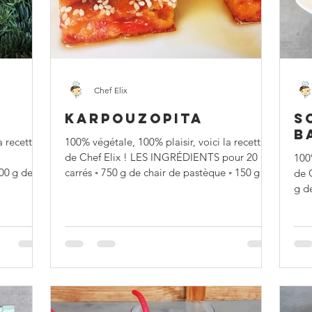
Salé
Chef Elix
KARPOUZOPITA
S
B
a recette
100% végétale, 100% plaisir, voici la recette
de Chef Elix ! LES INGRÉDIENTS pour 20
100%
carrés ◦ 750 g de chair de pastèque ◦ 150 g de
de 
farine
g de sorbet
d’ea