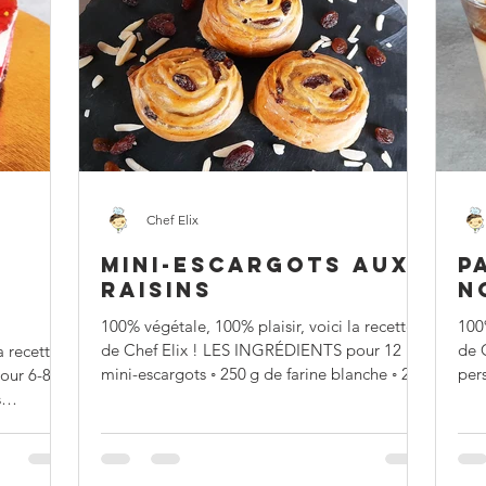
Chef Elix
MINI-ESCARGOTS AUX
P
RAISINS
N
100% végétale, 100% plaisir, voici la recette
100%
de Chef Elix ! LES INGRÉDIENTS pour 12
de 
a recette
mini-escargots ◦ 250 g de farine blanche ◦ 20
pers
our 6-8
+ 30 g...
d’ér
s