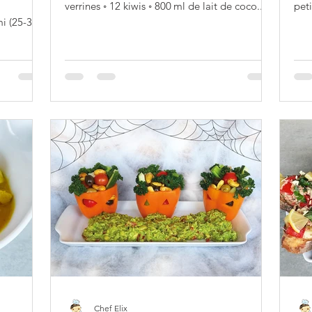
verrines ◦ 12 kiwis ◦ 800 ml de lait de coco...
peti
50 g
i (25-30
Chef Elix