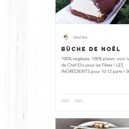
Froid
Chaud
Sucré
Chef Elix
BÛCHE DE NOËL
100% végétale, 100% plaisir, voici l
de Chef Elix pour les Fêtes ! LES
INGRÉDIENTS pour 10-12 parts ◦ 500 g de
châtaignes...