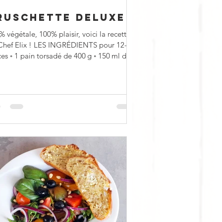
RUSCHETTE DELUXE
 végétale, 100% plaisir, voici la recette
Chef Elix ! LES INGRÉDIENTS pour 12-15
es ◦ 1 pain torsadé de 400 g ◦ 150 ml de...