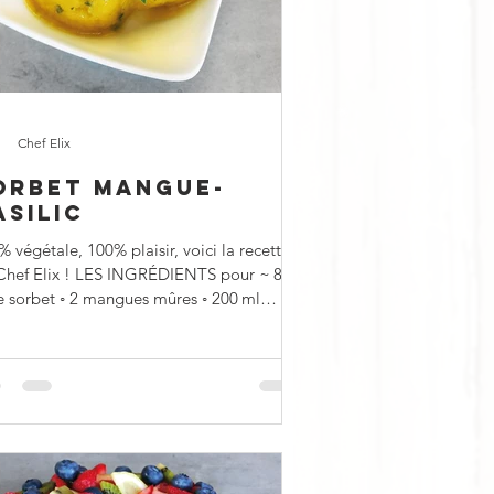
Chef Elix
ORBET MANGUE-
ASILIC
 végétale, 100% plaisir, voici la recette
Chef Elix ! LES INGRÉDIENTS pour ~ 800
 ◦ 2 mangues mûres ◦ 200 ml
u ◦ ...