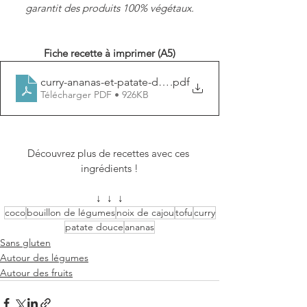
garantit des produits 100% végétaux.
Fiche recette à imprimer (A5)
curry-ananas-et-patate-douce
.pdf
Télécharger PDF • 926KB
Découvrez plus de recettes avec ces 
ingrédients !
↓  ↓  ↓
coco
bouillon de légumes
noix de cajou
tofu
curry
patate douce
ananas
Sans gluten
Autour des légumes
Autour des fruits