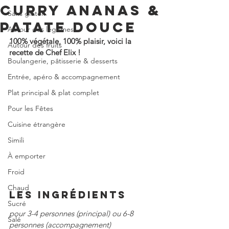
CURRY ANANAS &
Sans gluten
PATATE DOUCE
Autour des légumes
100% végétale, 100% plaisir, voici la 
Autour des fruits
recette de Chef Elix !
Boulangerie, pâtisserie & desserts
Entrée, apéro & accompagnement
Plat principal & plat complet
Pour les Fêtes
Cuisine étrangère
Simili
À emporter
Froid
Chaud
LES INGRÉDIENTS
Sucré
pour 3-4 personnes (principal) ou 6-8 
Salé
personnes (accompagnement)