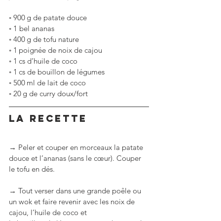
◦
900 g de patate douce
◦
1 bel ananas
◦
400 g de tofu nature
◦
1 poignée de noix de cajou
◦
1 cs d’huile de coco
◦
1 cs de bouillon de légumes
◦
500 ml de lait de coco
◦
20 g de curry doux/fort
LA RECETTE
→ Peler et couper en morceaux la patate 
douce et l’ananas (sans le cœur). Couper 
le tofu en dés.
→ Tout verser dans une grande poêle ou 
un wok et faire revenir avec les noix de 
cajou, l’huile de coco et 