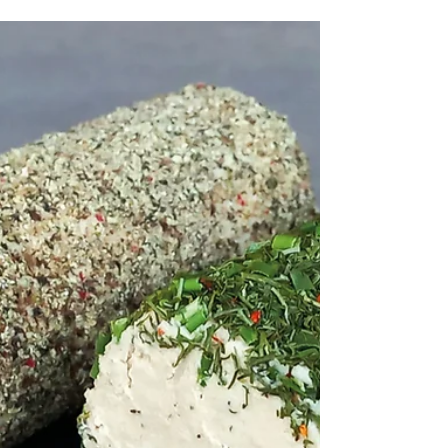
Chef Elix
CECI N’EST PAS UN
SALAMI
100% végétale, 100% plaisir, voici la recette
spéciale 1er avril de Chef Elix ! LES
INGRÉDIENTS pour un grand salami (25-30
tranches) ◦...