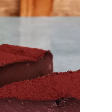
personnes ◦ 300 g de tofu ◦ 125 g de roquette ◦
25 m