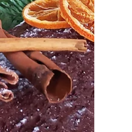
Froid
Chaud
Sucré
Salé