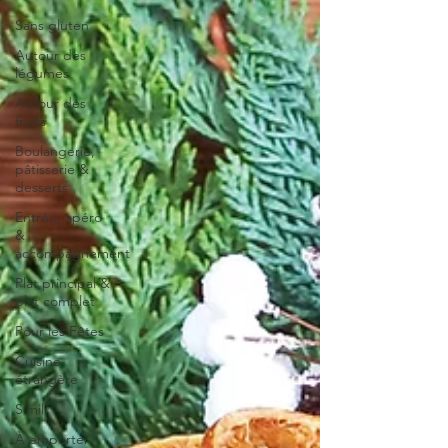
Sans gluten
Autour des
légumes
Autour des
fruits
Boulangerie,
pâtisserie &
desserts
Entrée, apéro
&
accompagnement
Plat principal &
plat complet
Pour les Fêtes
Cuisine
étrangère
Simili
À emporter