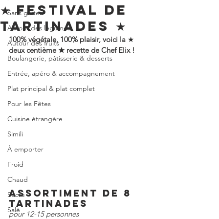
★ FESTIVAL DE
Sans gluten
TARTINADES ★
Autour des légumes
100% végétale, 100% plaisir, voici la 
★ 
Autour des fruits
deux centième ★ recette de Chef Elix !
Boulangerie, pâtisserie & desserts
Entrée, apéro & accompagnement
Plat principal & plat complet
Pour les Fêtes
Cuisine étrangère
Simili
À emporter
Froid
Chaud
Assortiment de 8 
Sucré
tartinades
Salé
pour 12-15 personnes