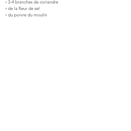
◦ 3-4 branches de coriandre
◦ de la fleur de sel
◦ du poivre du moulin
La RECETTE
→ Ôter les extrémités des aubergines et 
les couper en deux. Entailler chaque 
moitié et y enfoncer l’ail pelée. Cuire au 
four pendant 30 minutes à 200°C. Laisser 
refroidir.
→ Mixer avec le jus du citron, l’huile 
d’olive, le cumin, le yogourt de soja 
(nature et non sucré), sel et poivre.
 → Ajouter enfin la coriandre ciselée. 
C’est prêt !!