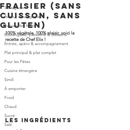
FRAISIER (SANS
Sans gluten
CUISSON, SANS
Autour des légumes
GLUTEN)
Autour des fruits
100% végétale, 100% plaisir, voici la 
Boulangerie, pâtisserie & desserts
recette de Chef Elix !
Entrée, apéro & accompagnement
Plat principal & plat complet
Pour les Fêtes
Cuisine étrangère
Simili
À emporter
Froid
Chaud
Sucré
LES INGRÉDIENTS
Salé