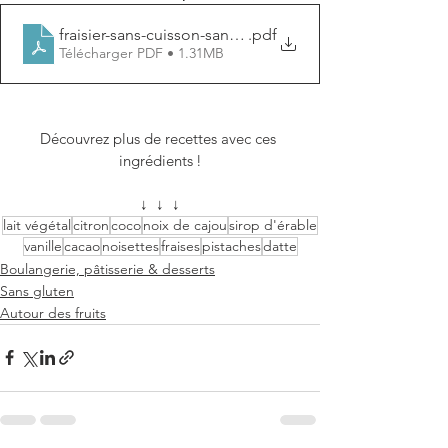
fraisier-sans-cuisson-sans-gluten
.pdf
Télécharger PDF • 1.31MB
Découvrez plus de recettes avec ces 
ingrédients !
↓  ↓  ↓
lait végétal
citron
coco
noix de cajou
sirop d'érable
vanille
cacao
noisettes
fraises
pistaches
datte
Boulangerie, pâtisserie & desserts
Sans gluten
Autour des fruits