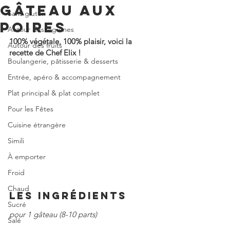
GÂTEAU AUX
Sans gluten
POIRES
Autour des légumes
100% végétale, 100% plaisir, voici la 
Autour des fruits
recette de Chef Elix !
Boulangerie, pâtisserie & desserts
Entrée, apéro & accompagnement
Plat principal & plat complet
Pour les Fêtes
Cuisine étrangère
Simili
À emporter
Froid
Chaud
LES INGRÉDIENTS
Sucré
pour 1 gâteau (8-10 parts)
Salé