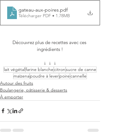
gateau-aux-poires
.pdf
Télécharger PDF • 1.78MB
Découvrez plus de recettes avec ces 
ingrédients !
↓  ↓  ↓
lait végétal
farine blanche
citron
sucre de canne
maïzena
poudre à lever
poire
cannelle
Autour des fruits
Boulangerie, pâtisserie & desserts
À emporter