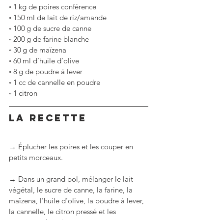
◦
1 kg de poires conférence
◦
150 ml de lait de riz/amande
◦
100 g de sucre de canne
◦
200 g de farine blanche
◦
30 g de maïzena
◦
60 ml d’huile d’olive
◦
8 g de poudre à lever
◦
1 cc de cannelle en poudre
◦
1 citron
LA RECETTE
→ Éplucher les poires et les couper en 
petits morceaux.
→ Dans un grand bol, mélanger le lait 
végétal, le sucre de canne, la farine, la 
maïzena, l’huile d’olive, la poudre à lever, 
la cannelle, le citron pressé et les 