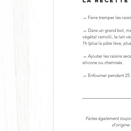
LA RECETTE
→ Faire tremper les raisi
→ Dans un grand bol, méla
végétal ramolli, le lait v
1h (plus la pâte lève, pl
→ Ajouter les raisins sec
silicone ou chemisés.
→ Enfourner pendant 25 m
Faites également toujou
d
’
origine 