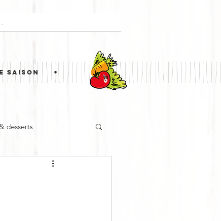
E SAISON
+
 & desserts
ne étrangère
Simili