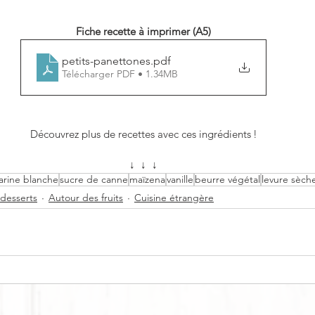
Fiche recette à imprimer (A5)
petits-panettones
.pdf
Télécharger PDF • 1.34MB
Découvrez plus de recettes avec ces ingrédients !
↓  ↓  ↓
arine blanche
sucre de canne
maïzena
vanille
beurre végétal
levure sèch
 desserts
Autour des fruits
Cuisine étrangère