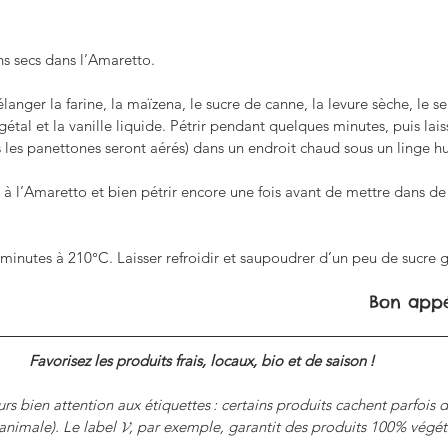
ns secs dans l’Amaretto.
nger la farine, la maïzena, le sucre de canne, la levure sèche, le sel
égétal et la vanille liquide. Pétrir pendant quelques minutes, puis lai
us les panettones seront aérés) dans un endroit chaud sous un linge h
s à l’Amaretto et bien pétrir encore une fois avant de mettre dans de
inutes à 210°C. Laisser refroidir et saupoudrer d’un peu de sucre gl
Bon appét
Favorisez les produits frais, locaux, bio et de saison ! 
rs bien attention aux étiquettes : certains produits cachent parfois 
animale). Le label 𝓥, par exemple, garantit des produits 100% végét