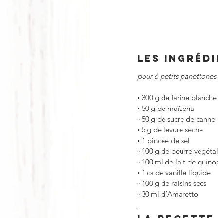
LES INGRÉD
pour 6 petits panettones
◦
300 g de farine blanche
◦
50 g de maïzena
◦
50 g de sucre de canne
◦
5 g de levure sèche
◦
1 pincée de sel
◦
100 g de beurre végétal
◦
100 ml de lait de quino
◦
1 cs de vanille liquide
◦
100 g de raisins secs
◦
30 ml d’Amaretto