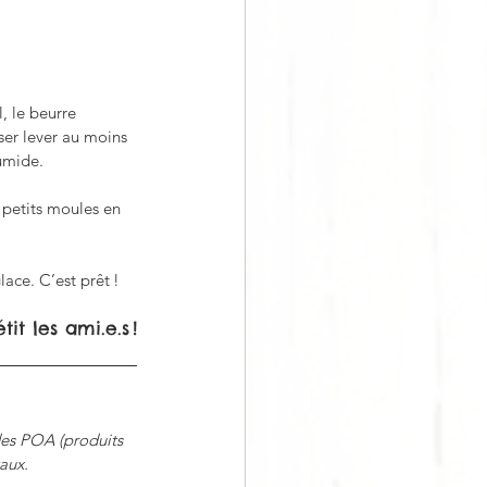
, le beurre 
sser lever au moins 
umide. 
 petits moules en 
ace. C’est prêt !
it les ami.e.s !
des POA (produits 
aux.