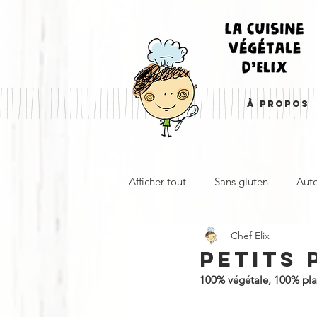
À PROPOS
Afficher tout
Sans gluten
Aut
Chef Elix
Entrée, apéro & accompagnemen
PETITS
100% végétale, 100% plaisi
À emporter
Froid
Cha