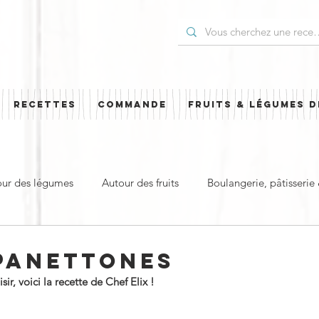
RECETTES
COMMANDE
FRUITS & LÉGUMES D
our des légumes
Autour des fruits
Boulangerie, pâtisserie
t
Plat principal & plat complet
Pour les Fêtes
Cuisi
 PANETTONES
r, voici la recette de Chef Elix !
ud
Sucré
Salé