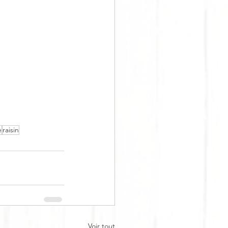
e
raisin
Voir tout