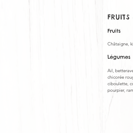
FRUITS
Fruits
Châtaigne, k
Légumes
Ail, betterav
chicorée rou
ciboulette, c
pourpier, ra