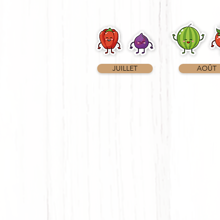
JUILLET
AOÛT