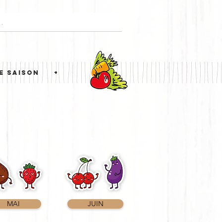
E SAISON
+
MAI
JUIN