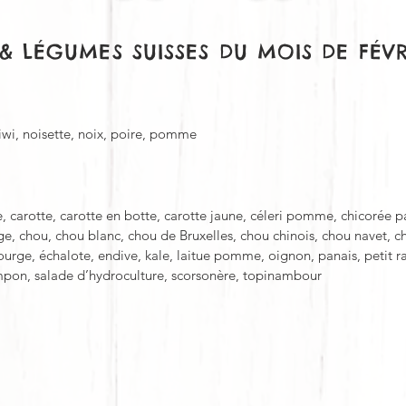
 & LÉGUMES SUISSES
DU MOIS DE FÉVR
iwi, noisette, noix, poire, pomme
e, carotte, carotte en botte, carotte jaune, céleri pomme, chicorée p
ge, chou, chou blanc, chou de Bruxelles, chou chinois, chou navet, c
ourge, échalote, endive, kale, laitue pomme, oignon, panais, petit ra
mpon, salade d’hydroculture, scorsonère, topinambour