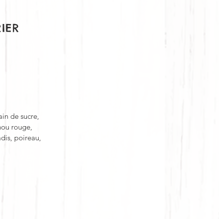
IER
ain de sucre,
hou rouge,
dis, poireau,