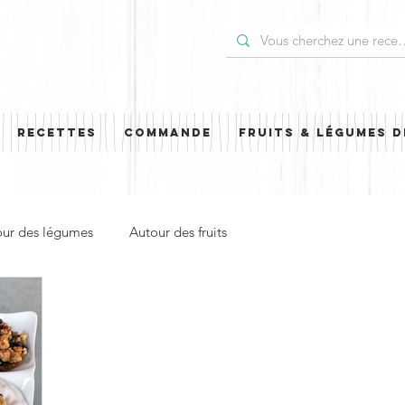
RECETTES
COMMANDE
FRUITS & LÉGUMES D
our des légumes
Autour des fruits
Entrée, apéro & accompagnement
Pour les Fêtes
Cuisine étrangère
Simili
À emporter