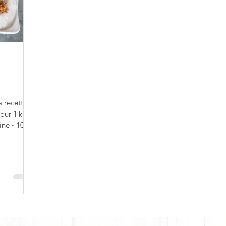
Salé
a recette
our 1 kg
ine ◦ 100