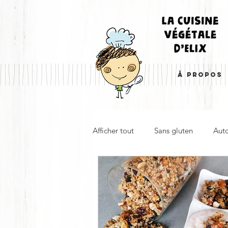
À PROPOS
Afficher tout
Sans gluten
Aut
Boulangerie, pâtisserie & desserts
Plat principal & plat complet