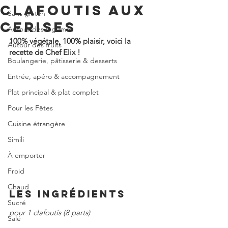
CLAFOUTIS AUX
Sans gluten
CERISES
Autour des légumes
100% végétale, 100% plaisir, voici la 
Autour des fruits
recette de Chef Elix !
Boulangerie, pâtisserie & desserts
Entrée, apéro & accompagnement
Plat principal & plat complet
Pour les Fêtes
Cuisine étrangère
Simili
À emporter
Froid
Chaud
LES INGRÉDIENTS
Sucré
pour 1 clafoutis (8 parts)
Salé