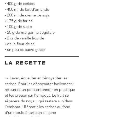
◦
400 g de cerises
◦
400 ml de lait d’amande
◦
200 ml de crème de soja
◦
175 g de farine
◦
100 g de sucre
◦
20 g de margarine végétale
◦
2 cs de vanille liquide
◦
de la fleur de sel
◦
un peu de sucre glace
LA RECETTE
→ Laver, équeuter et dénoyauter les 
cerises. Pour les dénoyauter facilement : 
retourner un petit entonnoir en plastique 
et les presser sur l’embout. Le fruit se 
séparera du noyau, qui restera sur/dans 
l’embout ! Répartir les cerises au fond 
d’un moule à tarte en silicone 