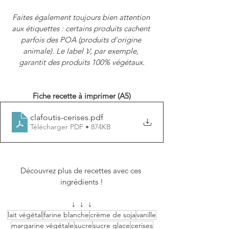
Faites également toujours bien attention 
aux étiquettes : certains produits cachent 
parfois des POA (produits d
’
origine 
animale). Le label 𝓥, par exemple, 
garantit des produits 100% végétaux.
Fiche recette à imprimer (A5)
clafoutis-cerises
.pdf
Télécharger PDF • 874KB
Découvrez plus de recettes avec ces 
ingrédients !
↓  ↓  ↓
lait végétal
farine blanche
crème de soja
vanille
margarine végétale
sucre
sucre glace
cerises