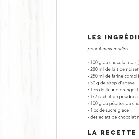
LES INGRÉD
pour 4 maxi muffins
◦
100 g de chocolat noir 
◦
280 ml de lait de noiset
◦
250 ml de farine compl
◦
50 g de sirop d’agave
◦
1 cs de fleur d’oranger 
◦
1/2 sachet de poudre à 
◦
100 g de pépites de ch
◦
1 cc de sucre glace
◦
des éclats de chocolat 
LA RECETTE