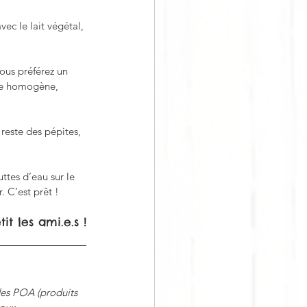
ec le lait végétal, 
ous préférez un 
nge homogène, 
reste des pépites, 
ttes d’eau sur le 
. C’est prêt !
it les ami.e.s !
des POA (produits 