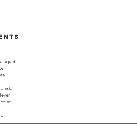
IENTS
(plaque)
te
ète
liquide
lever
ocolat
noir