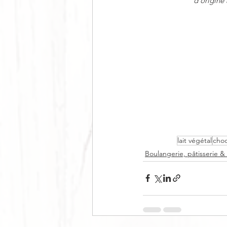
d
’
origine 
lait végétal
choc
Boulangerie, pâtisserie &