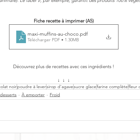
animale). Le label 𝓥, par exemple, garantit des produits 100% végét
Fiche recette à imprimer (A5)
maxi-muffins-au-choco
.pdf
Télécharger PDF • 1.30MB
Découvrez plus de recettes avec ces ingrédients !
↓  ↓  ↓
olat noir
poudre à lever
sirop d'agave
sucre glace
farine complète
fleur
 desserts
À emporter
Froid