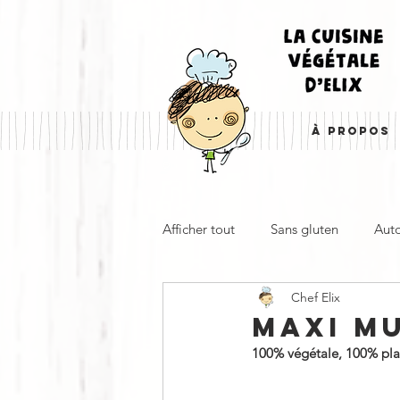
À PROPOS
Afficher tout
Sans gluten
Aut
Chef Elix
Entrée, apéro & accompagnemen
MAXI M
100% végétale, 100% plaisi
À emporter
Froid
Cha