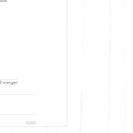
aux.
 d'oranger