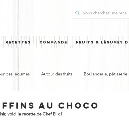
RECETTES
COMMANDE
FRUITS & LÉGUMES D
our des légumes
Autour des fruits
Boulangerie, pâtisserie
t
Plat principal & plat complet
Pour les Fêtes
Cuisi
UFFINS AU CHOCO
r, voici la recette de Chef Elix !
ud
Sucré
Salé