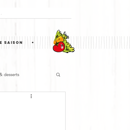
E SAISON
+
 & desserts
ne étrangère
Simili