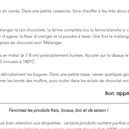
en carrés. Dans une petite casserole, faire chauffer à feu très doux av
nger le lait chocolaté, la farine complète (ou la farine blanche si v
op d’agave, la fleur d’oranger et la poudre à lever. Une fois le méla
pites de chocolat noir. Mélanger.
en métal (ø 7-8 cm) préalablement huilées. Ajouter sur le dessus le 
0 minutes à 180°C. 
er délicatement les bagues. Dans une petite tasse, verser quelques gou
er les bords des muffins, puis rouler dans les éclats de chocolat noir
Bon appét
Favorisez les produits frais, locaux, bio et de saison ! 
rs bien attention aux étiquettes : certains produits cachent parfois 