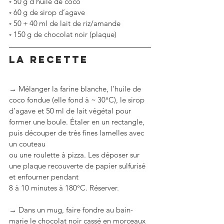
◦
50 g d’huile de coco
◦
60 g de sirop d’agave
◦
50 + 40 ml de lait de riz/amande
◦
150 g de chocolat noir (plaque)
LA RECETTE
→ Mélanger la farine blanche, l’huile de 
coco fondue (elle fond à ~ 30°C), le sirop 
d’agave et 50 ml de lait végétal pour 
former une boule. Étaler en un rectangle, 
puis découper de très fines lamelles avec 
un couteau 
ou une roulette à pizza. Les déposer sur 
une plaque recouverte de papier sulfurisé 
et enfourner pendant 
8 à 10 minutes à 180°C. Réserver.
→ Dans un mug, faire fondre au bain-
marie le chocolat noir cassé en morceaux 