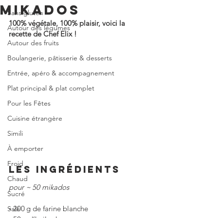
MIKADOS
Sans gluten
100% végétale, 100% plaisir, voici la 
Autour des légumes
recette de Chef Elix !
Autour des fruits
Boulangerie, pâtisserie & desserts
Entrée, apéro & accompagnement
Plat principal & plat complet
Pour les Fêtes
Cuisine étrangère
Simili
À emporter
Froid
LES INGRÉDIENTS
Chaud
pour ~ 50 mikados
Sucré
◦
200 g de farine blanche
Salé