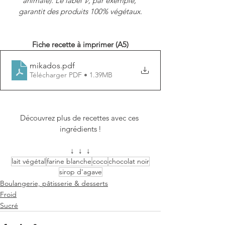
animale). Le label 𝓥, par exemple, 
garantit des produits 100% végétaux.
Fiche recette à imprimer (A5)
mikados
.pdf
Télécharger PDF • 1.39MB
Découvrez plus de recettes avec ces 
ingrédients !
↓  ↓  ↓
lait végétal
farine blanche
coco
chocolat noir
sirop d'agave
Boulangerie, pâtisserie & desserts
Froid
Sucré