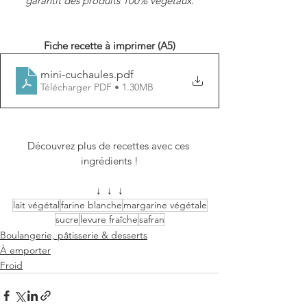
garantit des produits 100% végétaux.
Fiche recette à imprimer (A5)
mini-cuchaules
.pdf
Télécharger PDF • 1.30MB
Découvrez plus de recettes avec ces 
ingrédients !
↓  ↓  ↓
lait végétal
farine blanche
margarine végétale
sucre
levure fraîche
safran
Boulangerie, pâtisserie & desserts
À emporter
Froid