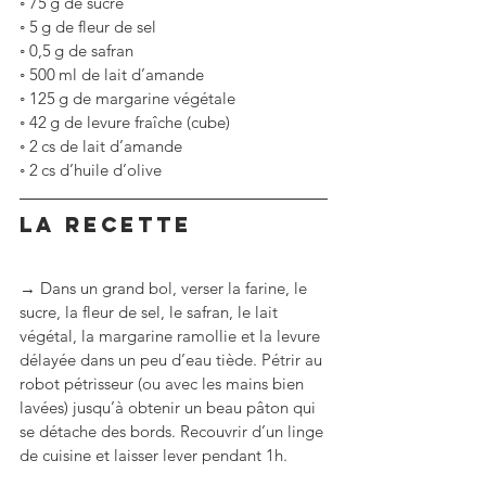
◦
75 g de sucre
◦
5 g de fleur de sel
◦
0,5 g de safran
◦
500 ml de lait d’amande
◦
125 g de margarine végétale
◦
42 g de levure fraîche (cube)
◦
2 cs de lait d’amande
◦
2 cs d’huile d’olive
LA RECETTE
→ Dans un grand bol, verser la farine, le 
sucre, la fleur de sel, le safran, le lait 
végétal, la margarine ramollie et la levure 
délayée dans un peu d’eau tiède. Pétrir au 
robot pétrisseur (ou avec les mains bien 
lavées) jusqu’à obtenir un beau pâton qui 
se détache des bords. Recouvrir d’un linge 
de cuisine et laisser lever pendant 1h.