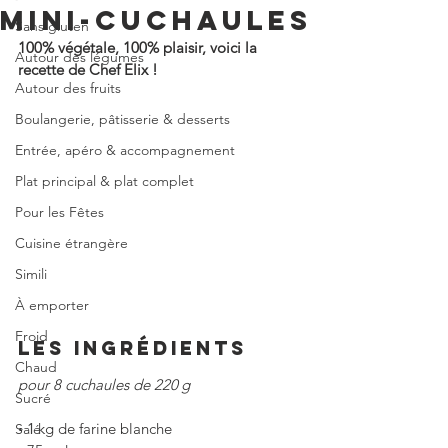
MINI-CUCHAULES
Sans gluten
100% végétale, 100% plaisir, voici la 
Autour des légumes
recette de Chef Elix !
Autour des fruits
Boulangerie, pâtisserie & desserts
Entrée, apéro & accompagnement
Plat principal & plat complet
Pour les Fêtes
Cuisine étrangère
Simili
À emporter
Froid
LES INGRÉDIENTS
Chaud
pour 8 cuchaules de 220 g
Sucré
◦
1 kg de farine blanche
Salé