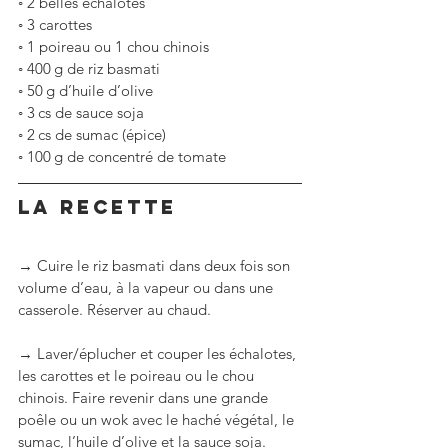
◦
2 belles échalotes
◦
3 carottes
◦
1 poireau ou 1 chou chinois
◦
400 g de riz basmati
◦
50 g d’huile d’olive
◦
3 cs de sauce soja
◦
2 cs de sumac (épice)
◦
100 g de concentré de tomate
LA RECETTE
→ Cuire le riz basmati dans deux fois son 
volume d’eau, à la vapeur ou dans une 
casserole. Réserver au chaud.
→ Laver/éplucher et couper les échalotes, 
les carottes et le poireau ou le chou 
chinois. Faire revenir dans une grande 
poêle ou un wok avec le haché végétal, le 
sumac, l’huile d’olive et la sauce soja.