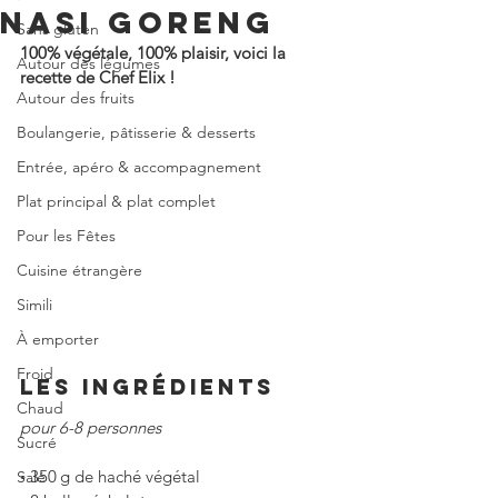
NASI GORENG
Sans gluten
100% végétale, 100% plaisir, voici la 
Autour des légumes
recette de Chef Elix !
Autour des fruits
Boulangerie, pâtisserie & desserts
Entrée, apéro & accompagnement
Plat principal & plat complet
Pour les Fêtes
Cuisine étrangère
Simili
À emporter
Froid
LES INGRÉDIENTS
Chaud
pour 6-8 personnes
Sucré
◦
350 g de haché végétal
Salé