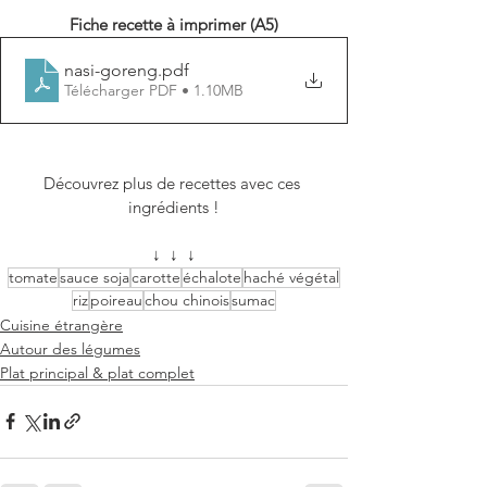
Fiche recette à imprimer (A5)
nasi-goreng
.pdf
Télécharger PDF • 1.10MB
Découvrez plus de recettes avec ces 
ingrédients !
↓  ↓  ↓
tomate
sauce soja
carotte
échalote
haché végétal
riz
poireau
chou chinois
sumac
Cuisine étrangère
Autour des légumes
Plat principal & plat complet