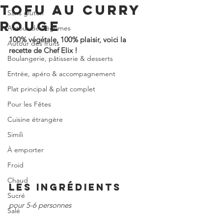
TOFU AU CURRY
Sans gluten
ROUGE
Autour des légumes
100% végétale, 100% plaisir, voici la 
Autour des fruits
recette de Chef Elix !
Boulangerie, pâtisserie & desserts
Entrée, apéro & accompagnement
Plat principal & plat complet
Pour les Fêtes
Cuisine étrangère
Simili
À emporter
Froid
Chaud
LES INGRÉDIENTS
Sucré
pour 5-6 personnes
Salé