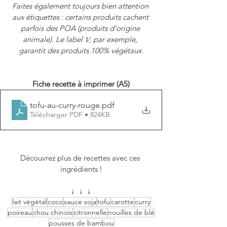
Faites également toujours bien attention 
aux étiquettes : certains produits cachent 
parfois des POA (produits d
’
origine 
animale). Le label 𝓥, par exemple, 
garantit des produits 100% végétaux.
Fiche recette à imprimer (A5)
tofu-au-curry-rouge
.pdf
Télécharger PDF • 824KB
Découvrez plus de recettes avec ces 
ingrédients !
↓  ↓  ↓
lait végétal
coco
sauce soja
tofu
carotte
curry
poireau
chou chinois
citronnelle
nouilles de blé
pousses de bambou