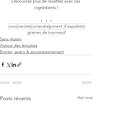
Découvrez plus de recettes avec ces 
ingrédients !
↓  ↓  ↓
coco
carotte
coriandre
piment d'espelette
graines de tournesol
Sans gluten
Autour des légumes
Entrée, apéro & accompagnement
Voir tout
Posts récents