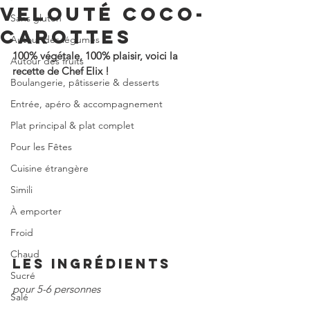
VELOUTÉ COCO-
Sans gluten
CAROTTES
Autour des légumes
100% végétale, 100% plaisir, voici la 
Autour des fruits
recette de Chef Elix !
Boulangerie, pâtisserie & desserts
Entrée, apéro & accompagnement
Plat principal & plat complet
Pour les Fêtes
Cuisine étrangère
Simili
À emporter
Froid
Chaud
LES INGRÉDIENTS
Sucré
pour 5-6 personnes
Salé