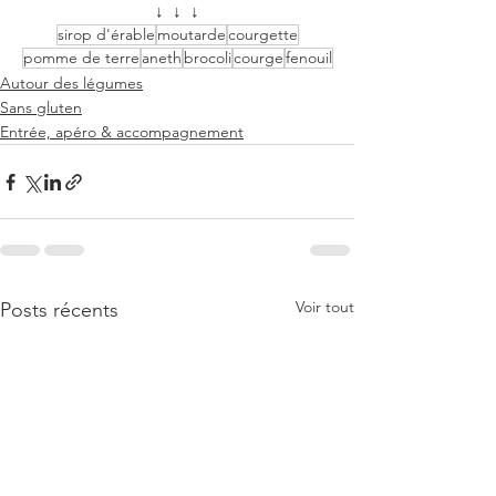
↓  ↓  ↓
sirop d'érable
moutarde
courgette
pomme de terre
aneth
brocoli
courge
fenouil
Autour des légumes
Sans gluten
Entrée, apéro & accompagnement
Voir tout
Posts récents