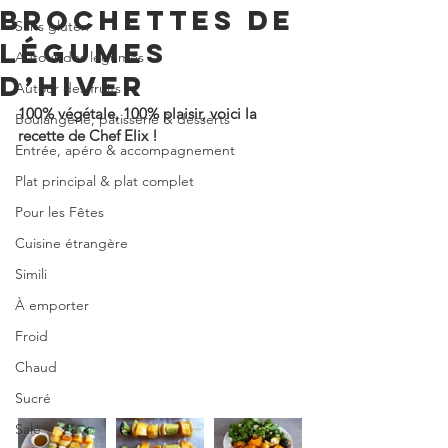
BROCHETTES DE
Sans gluten
LÉGUMES
Autour des légumes
D’HIVER
Autour des fruits
100% végétale, 100% plaisir, voici la 
Boulangerie, pâtisserie & desserts
recette de Chef Elix !
Entrée, apéro & accompagnement
Plat principal & plat complet
Pour les Fêtes
Cuisine étrangère
Simili
À emporter
Froid
Chaud
Sucré
Salé