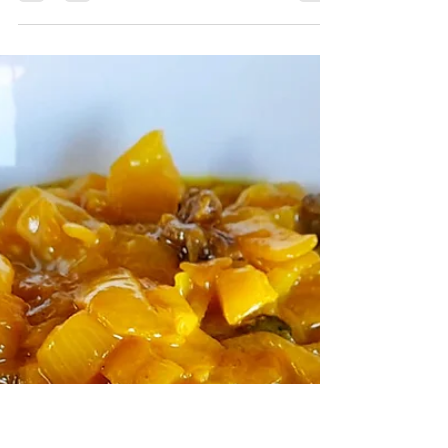
Chef Elix
STEAK PROTÉINÉ
100% végétale, 100% plaisir, voici la recette de
Chef Elix ! LES INGRÉDIENTS pour 6 steaks ◦
200 g de lentilles corail ◦ 250 g de tofu...