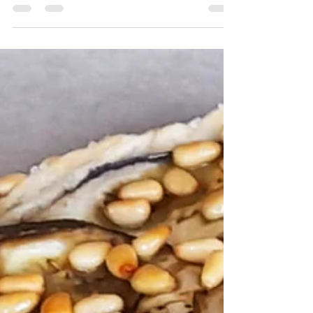
SAUCE FETO &
CHANTERELLES
100% végétale, 100% plaisir, voici la recette de
Chef Elix ! LES INGRÉDIENTS pour 4-5
personnes ◦ 40 g de chanterelles sèches ◦ 200 g
de...