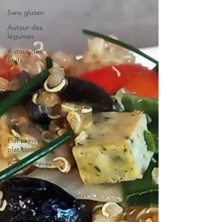
Sans gluten
Autour des
légumes
Autour des
fruits
Boulangerie,
pâtisserie &
desserts
Entrée, apéro
&
accompagnement
Plat principal &
plat complet
Pour les Fêtes
Cuisine
étrangère
Simili
À emporter