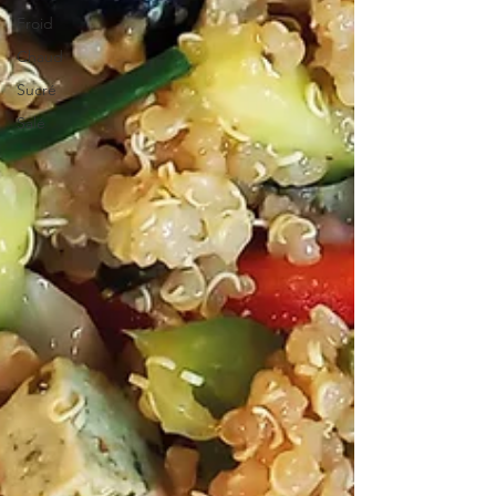
Froid
Chaud
Sucré
Salé