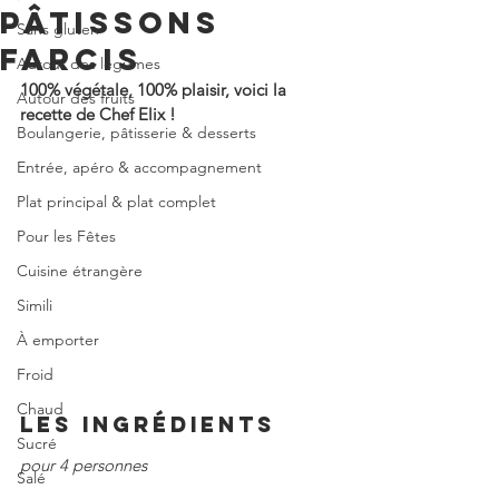
PÂTISSONS
Sans gluten
FARCIS
Autour des légumes
100% végétale, 100% plaisir, voici la 
Autour des fruits
recette de Chef Elix !
Boulangerie, pâtisserie & desserts
Entrée, apéro & accompagnement
Plat principal & plat complet
Pour les Fêtes
Cuisine étrangère
Simili
À emporter
Froid
Chaud
LES INGRÉDIENTS
Sucré
pour 4 personnes
Salé