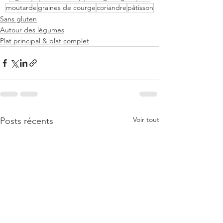
moutarde
graines de courge
coriandre
pâtisson
Sans gluten
Autour des légumes
Plat principal & plat complet
Voir tout
Posts récents