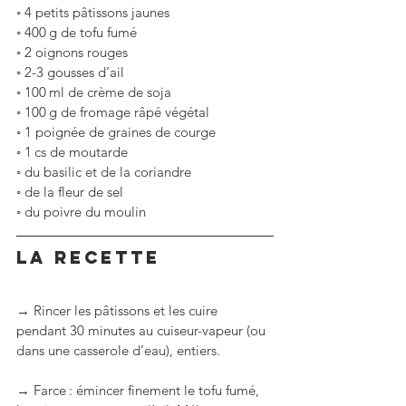
◦
4 petits pâtissons jaunes
◦
400 g de tofu fumé
◦
2 oignons rouges 
◦
2-3 gousses d’ail 
◦
100 ml de crème de soja
◦
100 g de fromage râpé végétal 
◦
1 poignée de graines de courge
◦
1 cs de moutarde
◦
du basilic et de la coriandre
◦
de la fleur de sel
◦
du poivre du moulin
LA RECETTE
→ Rincer les pâtissons et les cuire 
pendant 30 minutes au cuiseur-vapeur (ou 
dans une casserole d’eau), entiers.
→ Farce : émincer finement le tofu fumé, 