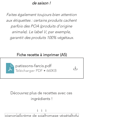
de saison ! 
Faites également toujours bien attention 
aux étiquettes : certains produits cachent 
parfois des POA (produits d
’
origine 
animale). Le label 𝓥, par exemple, 
garantit des produits 100% végétaux.
Fiche recette à imprimer (A5)
patissons-farcis
.pdf
Télécharger PDF • 660KB
Découvrez plus de recettes avec ces 
ingrédients !
↓  ↓  ↓
oignon
ail
crème de soja
fromage végétal
tofu