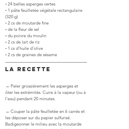
◦
24 belles asperges vertes
◦
1 pâte feuilletée végétale rectangulaire 
(320 g) 
◦
2 cs de moutarde fine
◦
de la fleur de sel
◦
du poivre du moulin
◦
2 cs de lait de riz
◦
1 cs d’huile d’olive
◦
2 cs de graines de sésame
LA RECETTE
→ Peler grossièrement les asperges et 
ôter les extrémités. Cuire à la vapeur (ou à 
l’eau) pendant 20 minutes.
→ Couper la pâte feuilletée en 6 carrés et 
les déposer sur du papier sulfurisé. 
Badigeonner le milieu avec la moutarde 