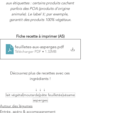
aux étiquettes : certains produits cachent 
parfois des POA (produits d
’
origine 
animale). Le label 𝓥, par exemple, 
garantit des produits 100% végétaux.
Fiche recette à imprimer (A5)
feuilletes-aux-asperges
.pdf
Télécharger PDF • 1.32MB
Découvrez plus de recettes avec ces 
ingrédients !
↓  ↓  ↓
lait végétal
moutarde
pâte feuilletée
sésame
asperges
Autour des légumes
Entrée, apéro & accompagnement