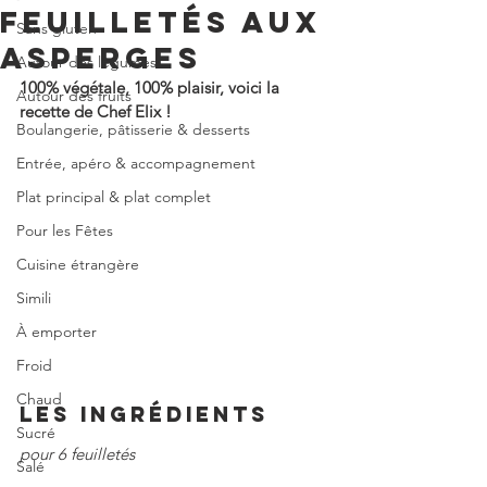
FEUILLETÉS AUX
Sans gluten
ASPERGES
Autour des légumes
100% végétale, 100% plaisir, voici la 
Autour des fruits
recette de Chef Elix !
Boulangerie, pâtisserie & desserts
Entrée, apéro & accompagnement
Plat principal & plat complet
Pour les Fêtes
Cuisine étrangère
Simili
À emporter
Froid
Chaud
LES INGRÉDIENTS
Sucré
pour 6 feuilletés
Salé