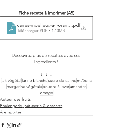
Fiche recette à imprimer (A5)
carres-moelleux-a-l-orange
.pdf
Télécharger PDF • 1.13MB
Découvrez plus de recettes avec ces 
ingrédients !
↓  ↓  ↓
lait végétal
farine blanche
sucre de canne
maïzena
margarine végétale
poudre à lever
amandes
orange
Autour des fruits
Boulangerie, pâtisserie & desserts
À emporter