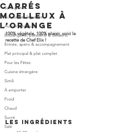
CARRÉS
Sans gluten
MOELLEUX À
Autour des légumes
L’ORANGE
Autour des fruits
100% végétale, 100% plaisir, voici la 
Boulangerie, pâtisserie & desserts
recette de Chef Elix !
Entrée, apéro & accompagnement
Plat principal & plat complet
Pour les Fêtes
Cuisine étrangère
Simili
À emporter
Froid
Chaud
Sucré
LES INGRÉDIENTS
Salé