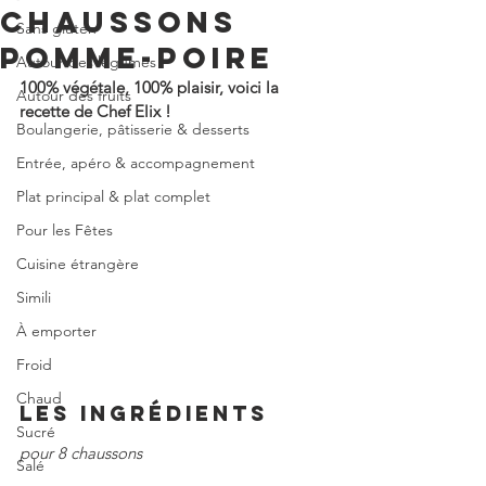
CHAUSSONS
Sans gluten
POMME-POIRE
Autour des légumes
100% végétale, 100% plaisir, voici la 
Autour des fruits
recette de Chef Elix !
Boulangerie, pâtisserie & desserts
Entrée, apéro & accompagnement
Plat principal & plat complet
Pour les Fêtes
Cuisine étrangère
Simili
À emporter
Froid
Chaud
LES INGRÉDIENTS
Sucré
pour 8 chaussons
Salé