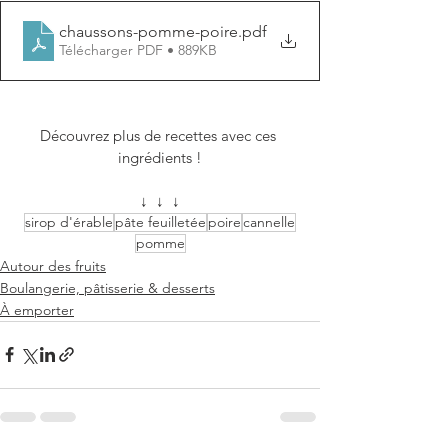
chaussons-pomme-poire
.pdf
Télécharger PDF • 889KB
Découvrez plus de recettes avec ces 
ingrédients !
↓  ↓  ↓
sirop d'érable
pâte feuilletée
poire
cannelle
pomme
Autour des fruits
Boulangerie, pâtisserie & desserts
À emporter