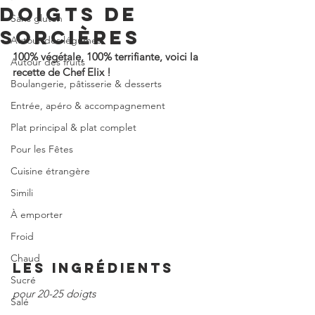
DOIGTS DE
Sans gluten
SORCIÈRES
Autour des légumes
100% végétale, 100% terrifiante, voici la 
Autour des fruits
recette de Chef Elix !
Boulangerie, pâtisserie & desserts
Entrée, apéro & accompagnement
Plat principal & plat complet
Pour les Fêtes
Cuisine étrangère
Simili
À emporter
Froid
Chaud
LES INGRÉDIENTS
Sucré
pour 20-25 doigts
Salé