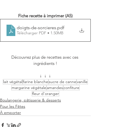
Fiche recette à imprimer (A5)
doigts-de-sorcieres
.pdf
Télécharger PDF • 1.50MB
Découvrez plus de recettes avec ces 
ingrédients !
↓  ↓  ↓
lait végétal
farine blanche
sucre de canne
vanille
margarine végétale
amandes
confiture
fleur d'oranger
Boulangerie, pâtisserie & desserts
Pour les Fêtes
À emporter