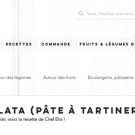
RECETTES
COMMANDE
FRUITS & LÉGUMES D
our des légumes
Autour des fruits
Boulangerie, pâtisserie
t
Plat principal & plat complet
Pour les Fêtes
Cuisi
ATA (PÂTE À TARTINE
r, voici la recette de Chef Elix !
ud
Sucré
Salé