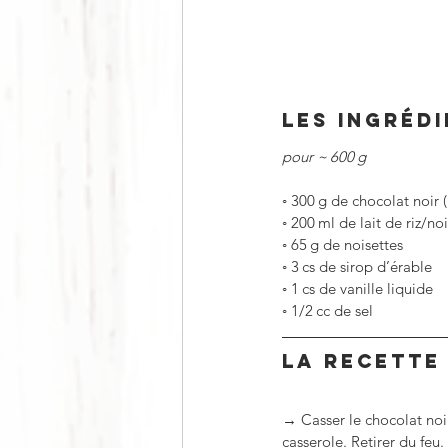
LES INGRÉD
pour ~ 600 g
◦
300 g de chocolat noir 
◦
200 ml de lait de riz/no
◦
65 g de noisettes
◦
3 cs de sirop d’érable
◦
1 cs de vanille liquide
◦
1/2 cc de sel
LA RECETTE
→ Casser le chocolat noir 
casserole. Retirer du feu.