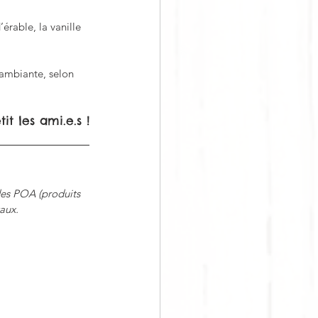
érable, la vanille 
 ambiante, selon 
it les ami.e.s !
des POA (produits 
aux.