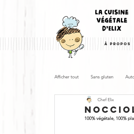
À PROPOS
Afficher tout
Sans gluten
Aut
Chef Elix
Entrée, apéro & accompagnemen
NOCCIOL
100% végétale, 100% plaisi
À emporter
Froid
Cha