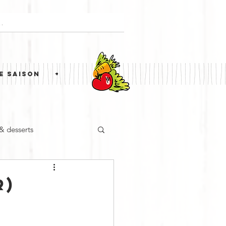
E SAISON
+
 & desserts
ne étrangère
Simili
R)