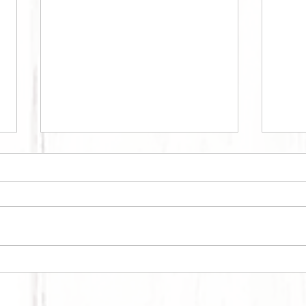
KA
CURRY BOWL #1