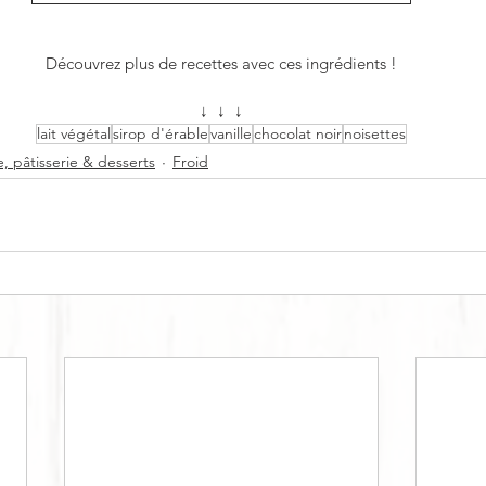
Découvrez plus de recettes avec ces ingrédients !
↓  ↓  ↓
lait végétal
sirop d'érable
vanille
chocolat noir
noisettes
, pâtisserie & desserts
Froid