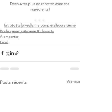
Découvrez plus de recettes avec ces 
ingrédients !
↓  ↓  ↓
lait végétal
olives
farine complète
levure sèche
Boulangerie, pâtisserie & desserts
À emporter
Froid
Voir tout
Posts récents