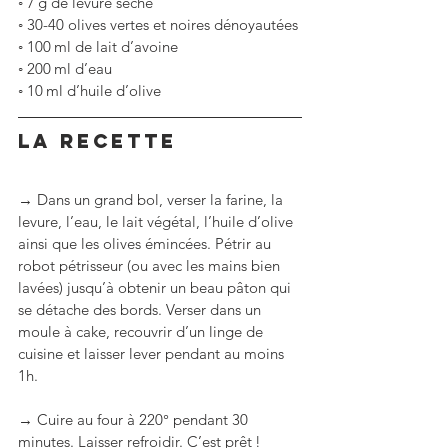
◦
7 g de levure sèche
◦
30-40 olives vertes et noires dénoyautées
◦
100 ml de lait d’avoine
◦
200 ml d’eau
◦
10 ml d’huile d’olive
LA RECETTE
→ Dans un grand bol, verser la farine, la 
levure, l’eau, le lait végétal, l’huile d’olive 
ainsi que les olives émincées. Pétrir au 
robot pétrisseur (ou avec les mains bien 
lavées) jusqu’à obtenir un beau pâton qui 
se détache des bords. Verser dans un 
moule à cake, recouvrir d’un linge de 
cuisine et laisser lever pendant au moins 
1h.
→ Cuire au four à 220° pendant 30 
minutes. Laisser refroidir. C’est prêt !