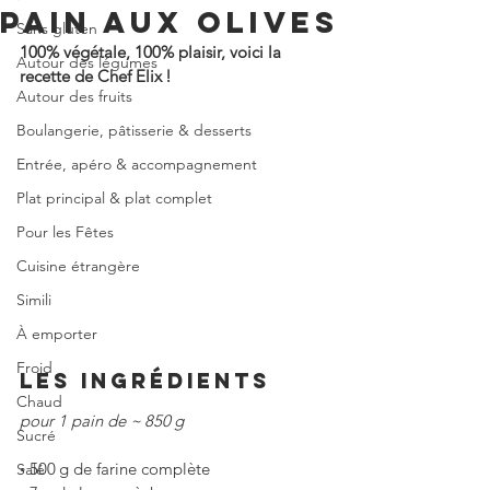
PAIN AUX OLIVES
Sans gluten
100% végétale, 100% plaisir, voici la 
Autour des légumes
recette de Chef Elix
!
Autour des fruits
Boulangerie, pâtisserie & desserts
Entrée, apéro & accompagnement
Plat principal & plat complet
Pour les Fêtes
Cuisine étrangère
Simili
À emporter
Froid
LES INGRÉDIENTS
Chaud
pour 1 pain de ~ 850 g
Sucré
◦
500 g de farine complète
Salé