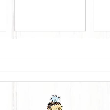
KA
CURRY BOWL #1