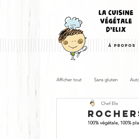
À PROPOS
Afficher tout
Sans gluten
Aut
Chef Elix
Entrée, apéro & accompagnemen
ROCHER
100% végétale, 100% plaisi
À emporter
Froid
Cha