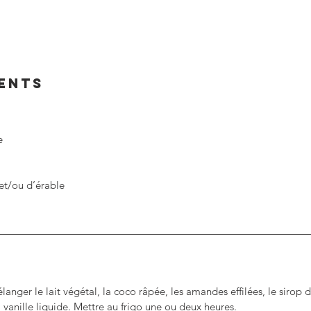
IENTS
e
et/ou d’érable
nger le lait végétal, la coco râpée, les amandes effilées, le sirop 
a vanille liquide. Mettre au frigo une ou deux heures.