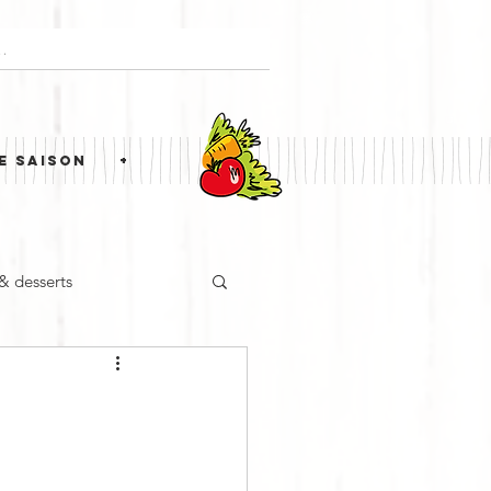
E SAISON
+
 & desserts
ne étrangère
Simili