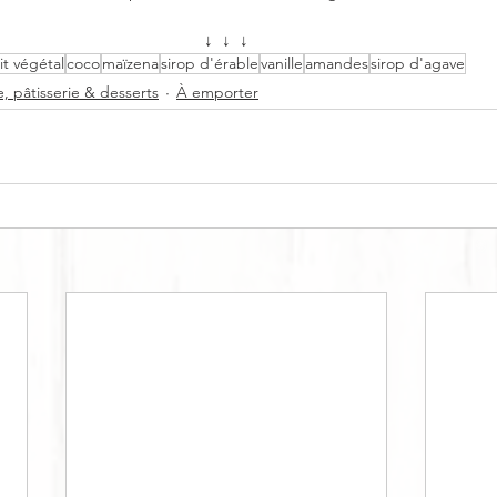
↓  ↓  ↓
ait végétal
coco
maïzena
sirop d'érable
vanille
amandes
sirop d'agave
, pâtisserie & desserts
À emporter