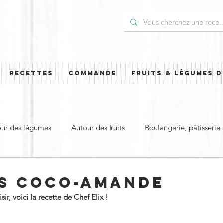
RECETTES
COMMANDE
FRUITS & LÉGUMES D
our des légumes
Autour des fruits
Boulangerie, pâtisserie
t
Plat principal & plat complet
Pour les Fêtes
Cuisi
S COCO-AMANDE
r, voici la recette de Chef Elix !
ud
Sucré
Salé