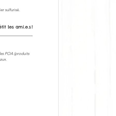
r sulfurisé. 
it les ami.e.s !
des POA (produits 
aux.