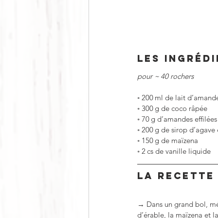
LES INGRÉD
pour ~ 40 rochers
◦
200 ml de lait d’amand
◦
300 g de coco râpée
◦
70 g d’amandes effilées
◦
200 g de sirop d’agave 
◦
150 g de maïzena
◦
2 cs de vanille liquide
LA RECETTE
→ Dans un grand bol, méla
d’érable, la maïzena et l