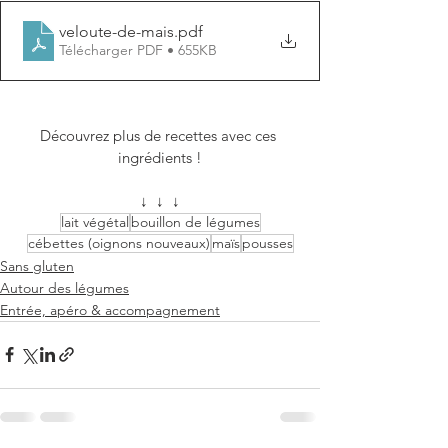
veloute-de-mais
.pdf
Télécharger PDF • 655KB
Découvrez plus de recettes avec ces 
ingrédients !
↓  ↓  ↓
lait végétal
bouillon de légumes
cébettes (oignons nouveaux)
maïs
pousses
Sans gluten
Autour des légumes
Entrée, apéro & accompagnement