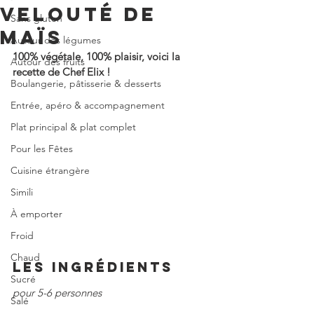
VELOUTÉ DE
Sans gluten
MAÏS
Autour des légumes
100% végétale, 100% plaisir, voici la 
Autour des fruits
recette de Chef Elix !
Boulangerie, pâtisserie & desserts
Entrée, apéro & accompagnement
Plat principal & plat complet
Pour les Fêtes
Cuisine étrangère
Simili
À emporter
Froid
Chaud
LES INGRÉDIENTS
Sucré
pour 5-6 personnes
Salé