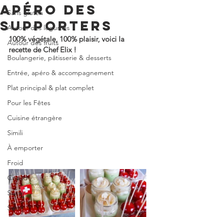
APÉRO DES
Sans gluten
SUPPORTERS
Autour des légumes
100% végétale, 100% plaisir, voici la 
Autour des fruits
recette de Chef Elix !
Boulangerie, pâtisserie & desserts
Entrée, apéro & accompagnement
Plat principal & plat complet
Pour les Fêtes
Cuisine étrangère
Simili
À emporter
Froid
Chaud
Sucré
Salé