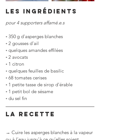
LES INGRÉDIENTS
pour 4 supporters affamé.e.s
◦
350 g d’asperges blanches
◦
2 gousses d’ail
◦
quelques amandes effilées
◦
2 avocats
◦
1 citron
◦
quelques feuilles de basilic
◦
68 tomates cerises
◦
1 petite tasse de sirop d’érable
◦
1 petit bol de sésame
◦
du sel fin
LA RECETTE
→ Cuire les asperges blanches à la vapeur 
ou à l’eau jusqu’à ce qu’elles soient 