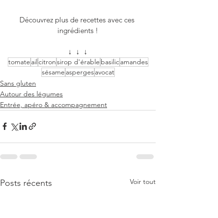
Découvrez plus de recettes avec ces 
ingrédients !
↓  ↓  ↓
tomate
ail
citron
sirop d'érable
basilic
amandes
sésame
asperges
avocat
Sans gluten
Autour des légumes
Entrée, apéro & accompagnement
Voir tout
Posts récents