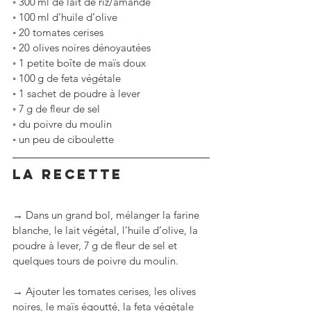
◦
300 ml de lait de riz/amande
◦
100 ml d’huile d’olive
◦
20 tomates cerises
◦
20 olives noires dénoyautées
◦
1 petite boîte de maïs doux
◦
100 g de feta végétale
◦
1 sachet de poudre à lever
◦
7 g de fleur de sel
◦
du poivre du moulin
◦
un peu de ciboulette
LA RECETTE
→ Dans un grand bol, mélanger la farine 
blanche, le lait végétal, l’huile d’olive, la 
poudre à lever, 7 g de fleur de sel et 
quelques tours de poivre du moulin.
→ Ajouter les tomates cerises, les olives 
noires, le maïs égoutté, la feta végétale 