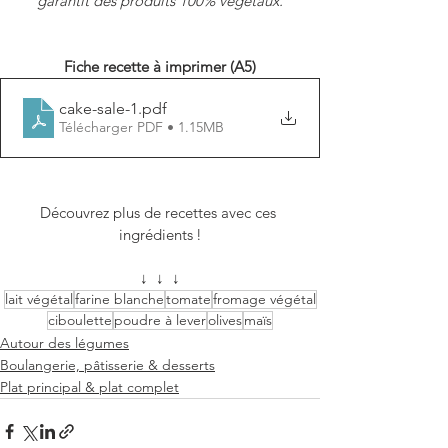
garantit des produits 100% végétaux.
Fiche recette à imprimer (A5)
cake-sale-1
.pdf
Télécharger PDF • 1.15MB
Découvrez plus de recettes avec ces 
ingrédients !
↓  ↓  ↓
lait végétal
farine blanche
tomate
fromage végétal
ciboulette
poudre à lever
olives
maïs
Autour des légumes
Boulangerie, pâtisserie & desserts
Plat principal & plat complet