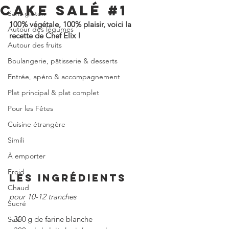
CAKE SALÉ #1
Sans gluten
100% végétale, 100% plaisir, voici la 
Autour des légumes
recette de Chef Elix !
Autour des fruits
Boulangerie, pâtisserie & desserts
Entrée, apéro & accompagnement
Plat principal & plat complet
Pour les Fêtes
Cuisine étrangère
Simili
À emporter
Froid
LES INGRÉDIENTS
Chaud
pour 10-12 tranches
Sucré
◦
300 g de farine blanche
Salé