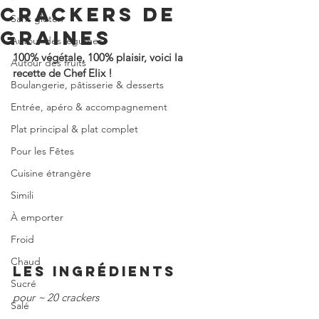
CRACKERS DE
Sans gluten
GRAINES
Autour des légumes
100% végétale, 100% plaisir, voici la 
Autour des fruits
recette de Chef Elix !
Boulangerie, pâtisserie & desserts
Entrée, apéro & accompagnement
Plat principal & plat complet
Pour les Fêtes
Cuisine étrangère
Simili
À emporter
Froid
Chaud
LES INGRÉDIENTS
Sucré
pour ~ 20 crackers
Salé