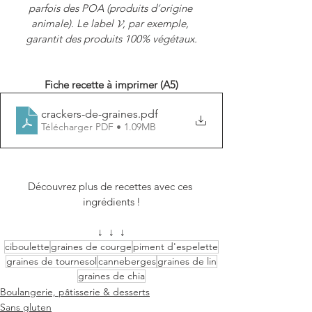
parfois des POA (produits d
’
origine 
animale). Le label 𝓥, par exemple, 
garantit des produits 100% végétaux.
Fiche recette à imprimer (A5)
crackers-de-graines
.pdf
Télécharger PDF • 1.09MB
Découvrez plus de recettes avec ces 
ingrédients !
↓  ↓  ↓
ciboulette
graines de courge
piment d'espelette
graines de tournesol
canneberges
graines de lin
graines de chia
Boulangerie, pâtisserie & desserts
Sans gluten