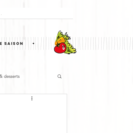
E SAISON
+
 & desserts
ne étrangère
Simili