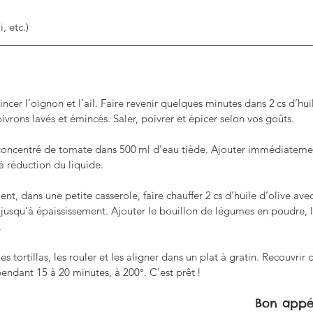
, etc.)
cer l’oignon et l’ail. Faire revenir quelques minutes dans 2 cs d’huil
ivrons lavés et émincés. Saler, poivrer et épicer selon vos goûts.
oncentré de tomate dans 500 ml d’eau tiède. Ajouter immédiatement
à réduction du liquide.
, dans une petite casserole, faire chauffer 2 cs d’huile d’olive avec 
er jusqu’à épaississement. Ajouter le bouillon de légumes en poudre, 
.
es tortillas, les rouler et les aligner dans un plat à gratin. Recouvrir
 pendant 15 à 20 minutes, à 200°. C’est prêt !
Bon appét