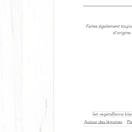
Faites également toujou
d
’
origine 
lait végétal
farine bl
Autour des légumes
Pl