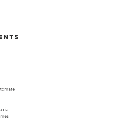
IENTS
 tomate
 riz
gumes