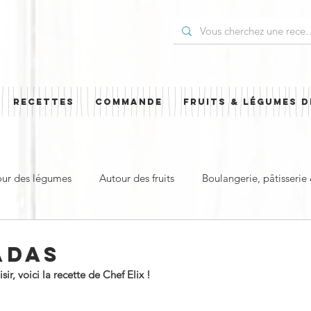
RECETTES
COMMANDE
FRUITS & LÉGUMES D
our des légumes
Autour des fruits
Boulangerie, pâtisserie
t
Plat principal & plat complet
Pour les Fêtes
Cuisi
ADAS
r, voici la recette de Chef Elix !
ud
Sucré
Salé