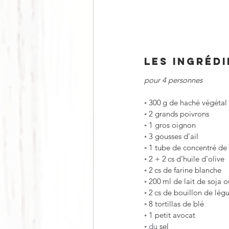
LES INGRÉD
pour 4 personnes
◦
300 g de haché végétal
◦
2 grands poivrons 
◦
1 gros oignon
◦
3 gousses d’ail 
◦
1 tube de concentré de
◦
2 + 2 cs d’huile d’olive
◦
2 cs de farine blanche
◦
200 ml de lait de soja ou
◦
2 cs de bouillon de lé
◦
8 tortillas de blé 
◦
1 petit avocat
◦
 du 
sel