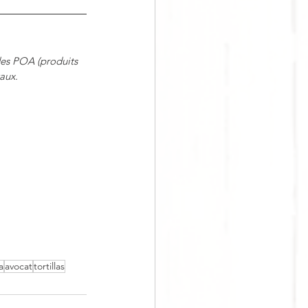
des POA (produits 
aux.
a
avocat
tortillas