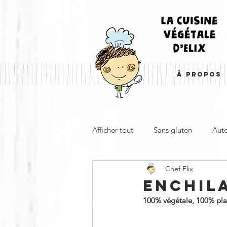
À PROPOS
Afficher tout
Sans gluten
Aut
Chef Elix
Entrée, apéro & accompagnemen
ENCHIL
100% végétale, 100% plaisi
À emporter
Froid
Cha