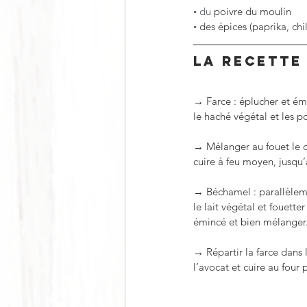
◦
 du 
poivre du moulin
◦
des épices (paprika, chili
LA RECETTE
→ Farce : éplucher et émin
le haché végétal et les po
→ Mélanger au fouet le c
cuire à feu moyen, jusqu’
→ Béchamel : parallèlement
le lait végétal et fouett
émincé et bien mélanger
→ Répartir la farce dans l
l’avocat et cuire au four