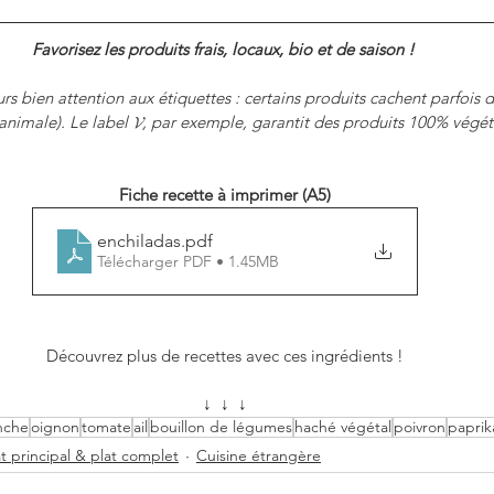
Favorisez les produits frais, locaux, bio et de saison ! 
rs bien attention aux étiquettes : certains produits cachent parfois 
animale). Le label 𝓥, par exemple, garantit des produits 100% végét
Fiche recette à imprimer (A5)
enchiladas
.pdf
Télécharger PDF • 1.45MB
Découvrez plus de recettes avec ces ingrédients !
↓  ↓  ↓
anche
oignon
tomate
ail
bouillon de légumes
haché végétal
poivron
paprik
at principal & plat complet
Cuisine étrangère