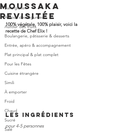
MOUSSAKA
Sans gluten
REVISITÉE
Autour des légumes
100% végétale, 100% plaisir, voici la 
Autour des fruits
recette de Chef Elix !
Boulangerie, pâtisserie & desserts
Entrée, apéro & accompagnement
Plat principal & plat complet
Pour les Fêtes
Cuisine étrangère
Simili
À emporter
Froid
Chaud
LES INGRÉDIENTS
Sucré
pour 4-5 personnes
Salé