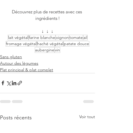
Découvrez plus de recettes avec ces 
ingrédients !
↓  ↓  ↓
lait végétal
farine blanche
oignon
tomate
ail
fromage végétal
haché végétal
patate douce
aubergine
vin
Sans gluten
Autour des légumes
Plat principal & plat complet
Voir tout
Posts récents