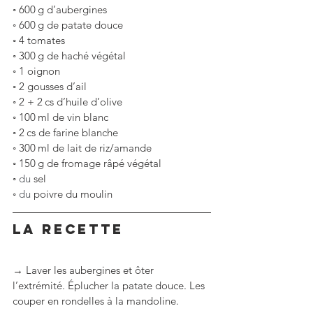
◦
600 g d’aubergines
◦
600 g de patate douce
◦
4 tomates
◦
300 g de haché végétal
◦
1 oignon
◦
2 gousses d’ail
◦
2 + 2 cs d’huile d’olive
◦
100 ml de vin blanc
◦
2 cs de farine blanche
◦
300 ml de lait de riz/amande
◦
150 g de fromage râpé végétal
◦
 du 
sel
◦
 du 
poivre du moulin
LA RECETTE
→ Laver les aubergines et ôter 
l’extrémité. Éplucher la patate douce. Les 
couper en rondelles à la mandoline. 