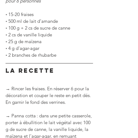
pour 6 personnes
◦
15-20 fraises
◦
500 ml de lait d’amande
◦
100 g + 2 cs de sucre de canne
◦
2 cs de vanille liquide
◦
25 g de maïzena
◦
4 g d’agar-agar
◦
2 branches de rhubarbe
LA RECETTE
→ Rincer les fraises. En réserver 6 pour la 
décoration et couper le reste en petit dés. 
En garnir le fond des verrines.
→ Panna cotta : dans une petite casserole, 
porter à ébullition le lait végétal avec 100 
g de sucre de canne, la vanille liquide, la 
maïzena et l’agar-agar, en remuant 