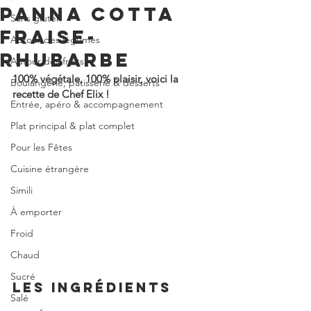
PANNA COTTA
Sans gluten
FRAISE-
Autour des légumes
RHUBARBE
Autour des fruits
100% végétale, 100% plaisir, voici la 
Boulangerie, pâtisserie & desserts
recette de Chef Elix !
Entrée, apéro & accompagnement
Plat principal & plat complet
Pour les Fêtes
Cuisine étrangère
Simili
À emporter
Froid
Chaud
Sucré
LES INGRÉDIENTS
Salé