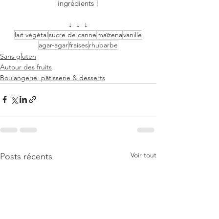
ingrédients !
↓  ↓  ↓
lait végétal
sucre de canne
maïzena
vanille
agar-agar
fraises
rhubarbe
Sans gluten
Autour des fruits
Boulangerie, pâtisserie & desserts
Voir tout
Posts récents