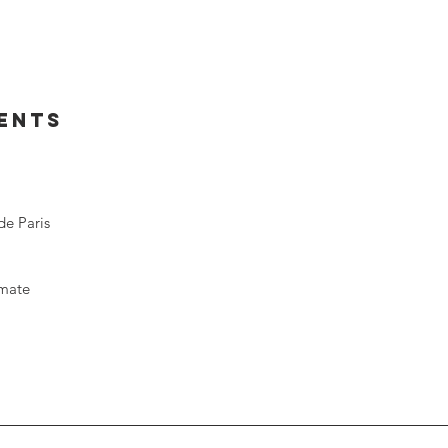
IENTS
de Paris
omate