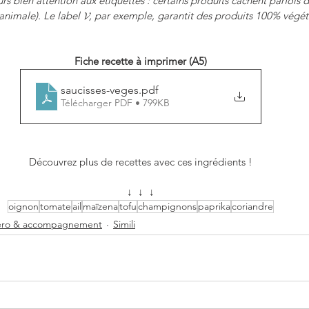
rs bien attention aux étiquettes : certains produits cachent parfois 
animale). Le label 𝓥, par exemple, garantit des produits 100% végét
Fiche recette à imprimer (A5)
saucisses-veges
.pdf
Télécharger PDF • 799KB
Découvrez plus de recettes avec ces ingrédients !
↓  ↓  ↓
oignon
tomate
ail
maïzena
tofu
champignons
paprika
coriandre
péro & accompagnement
Simili