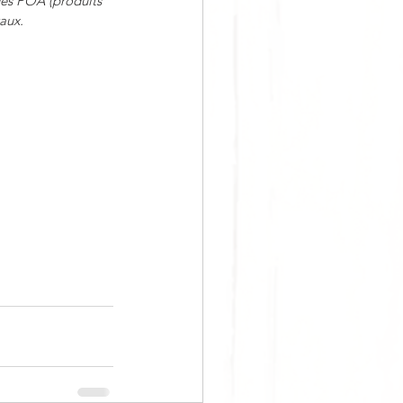
des POA (produits 
aux.