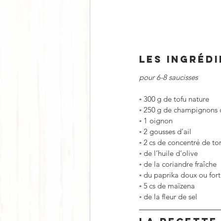
LES INGRÉD
pour 6-8 saucisses
◦
300 g de tofu nature
◦
250 g de champignons 
◦
1 oignon
◦
2 gousses d’ail
◦
2 cs de concentré de t
◦
de l’huile d’olive
◦
de la coriandre fraîche
◦
du paprika doux ou fort
◦
5 cs de maïzena
◦
de la fleur de sel