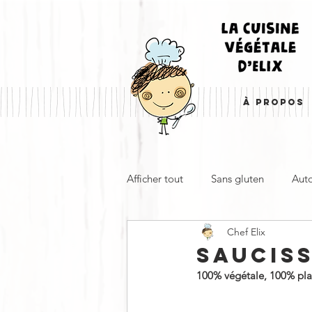
À PROPOS
Afficher tout
Sans gluten
Aut
Chef Elix
Entrée, apéro & accompagnemen
SAUCIS
100% végétale, 100% plaisi
À emporter
Froid
Cha