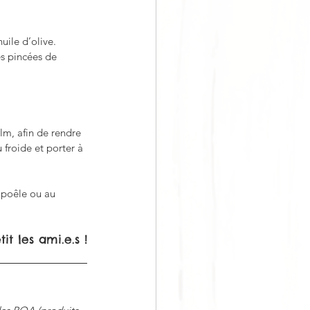
uile d’olive. 
es pincées de 
lm, afin de rendre 
 froide et porter à 
a poêle ou au 
it les ami.e.s !