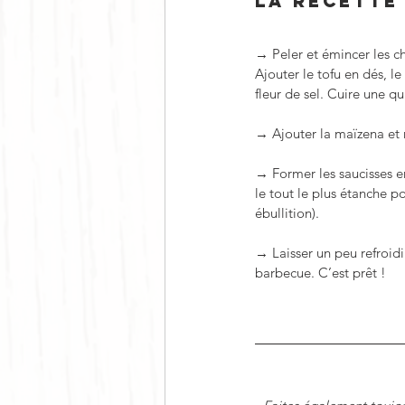
LA RECETTE
→ Peler et émincer les ch
Ajouter le tofu en dés, l
fleur de sel. Cuire une q
→ Ajouter la maïzena et 
→ Former les saucisses en
le tout le plus étanche p
ébullition).
→ Laisser un peu refroidir,
barbecue. C’est prêt !