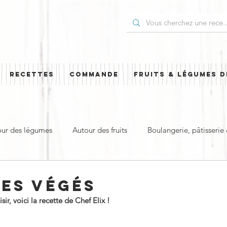
RECETTES
COMMANDE
FRUITS & LÉGUMES D
our des légumes
Autour des fruits
Boulangerie, pâtisserie
t
Plat principal & plat complet
Pour les Fêtes
Cuisi
SES VÉGÉS
r, voici la recette de Chef Elix !
ud
Sucré
Salé