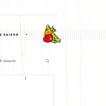
E SAISON
+
 & desserts
ne étrangère
Simili