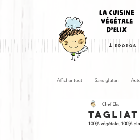
À PROPOS
Afficher tout
Sans gluten
Aut
Chef Elix
Entrée, apéro & accompagnemen
TAGLIAT
100% végétale, 100% plaisi
À emporter
Froid
Cha