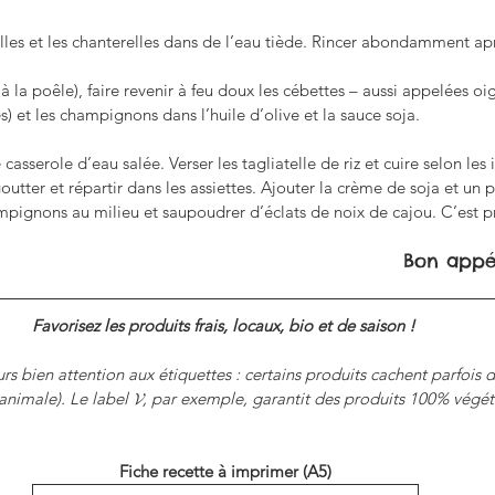
lles et les chanterelles dans de l’eau tiède. Rincer abondamment ap
 la poêle), faire revenir à feu doux les cébettes – aussi appelées o
s) et les champignons dans l’huile d’olive et la sauce soja.
casserole d’eau salée. Verser les tagliatelle de riz et cuire selon les 
goutter et répartir dans les assiettes. Ajouter la crème de soja et un 
mpignons au milieu et saupoudrer d’éclats de noix de cajou. C’est pr
Bon appét
Favorisez les produits frais, locaux, bio et de saison ! 
rs bien attention aux étiquettes : certains produits cachent parfois 
animale). Le label 𝓥, par exemple, garantit des produits 100% végét
Fiche recette à imprimer (A5)