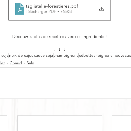
tagliatelle-forestieres
.pdf
Télécharger PDF • 765KB
Découvrez plus de recettes avec ces ingrédients !
↓  ↓  ↓
 soja
noix de cajou
sauce soja
champignons
cébettes (oignons nouveaux
let
Chaud
Salé