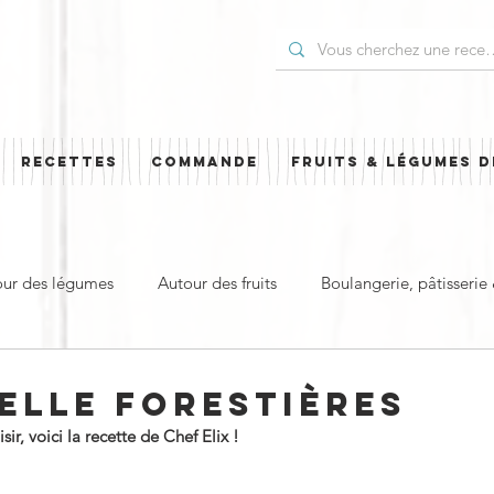
RECETTES
COMMANDE
FRUITS & LÉGUMES D
our des légumes
Autour des fruits
Boulangerie, pâtisserie
t
Plat principal & plat complet
Pour les Fêtes
Cuisi
ELLE FORESTIÈRES
r, voici la recette de Chef Elix !
ud
Sucré
Salé