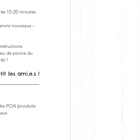
rès 15-20 minutes. 
ignons nouveaux –
instructions 
peu de poivre du 
êt !
it les ami.e.s !
des POA (produits 
aux.