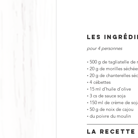
LES INGRÉD
pour 4 personnes
◦
500 g de tagliatelle de r
◦
20 g de morilles séchée
◦
20 g de chanterelles sé
◦
4 cébettes
◦
15 ml d’huile d’olive
◦
3 cs de sauce soja
◦
150 ml de crème de soj
◦
50 g de noix de cajou
◦
du poivre du moulin
LA RECETTE