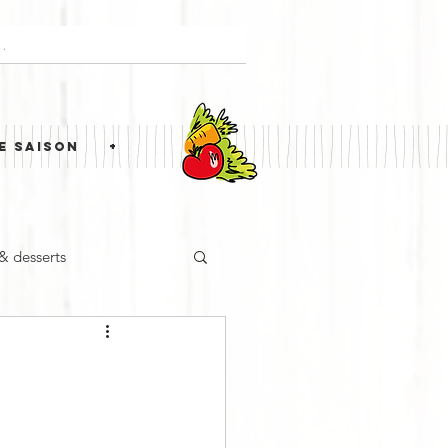
E SAISON
+
 & desserts
ne étrangère
Simili