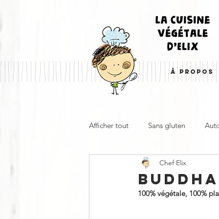
À PROPOS
Afficher tout
Sans gluten
Aut
Chef Elix
Entrée, apéro & accompagnemen
BUDDHA
100% végétale, 100% plaisi
À emporter
Froid
Cha