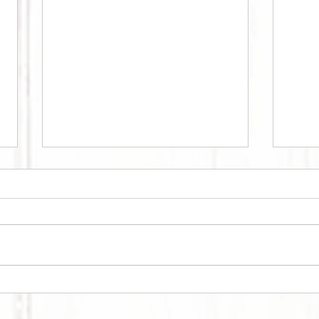
KA
CURRY BOWL #1