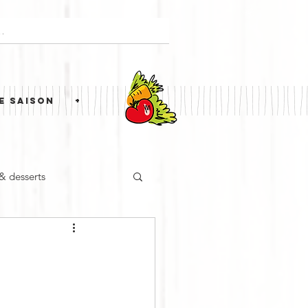
E SAISON
+
 & desserts
ne étrangère
Simili