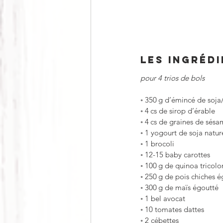
LES INGRÉD
pour 4 trios de bols
◦
350 g d’émincé de soj
◦
4 cs de sirop d’érable
◦
4 cs de graines de sés
◦
1 yogourt de soja natur
◦
1 brocoli
◦
12-15 baby carottes
◦
100 g de quinoa tricolo
◦
250 g de pois chiches é
◦
300 g de maïs égoutté
◦
1 bel avocat
◦
10 tomates dattes
◦
2 cébettes