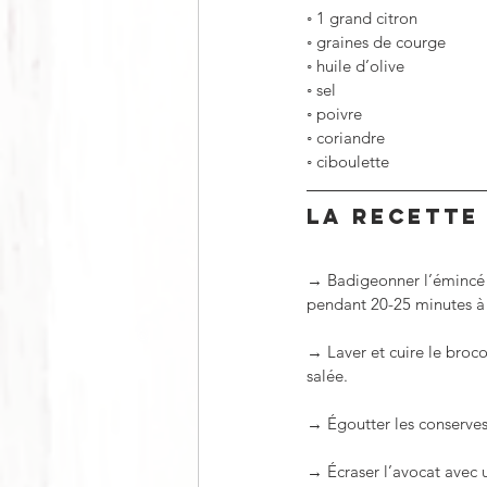
◦
1 grand citron
◦
graines de courge
◦
huile d’olive
◦
sel
◦
poivre
◦
coriandre
◦
ciboulette 
LA RECETTE
→ Badigeonner l’émincé d
pendant 20-25 minutes à
→ Laver et cuire le broco
salée.
→ Égoutter les conserves 
→ Écraser l’avocat avec u