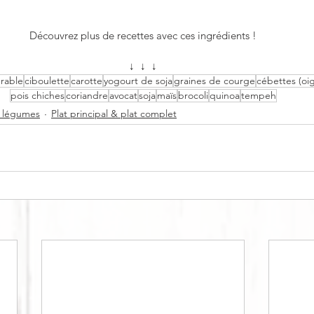
Découvrez plus de recettes avec ces ingrédients !
↓  ↓  ↓
érable
ciboulette
carotte
yogourt de soja
graines de courge
cébettes (oi
pois chiches
coriandre
avocat
soja
maïs
brocoli
quinoa
tempeh
 légumes
Plat principal & plat complet