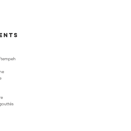
IENTS
a/tempeh
ame
e
re
gouttés