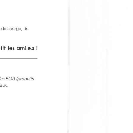
s de courge, du 
it les ami.e.s !
des POA (produits 
aux.