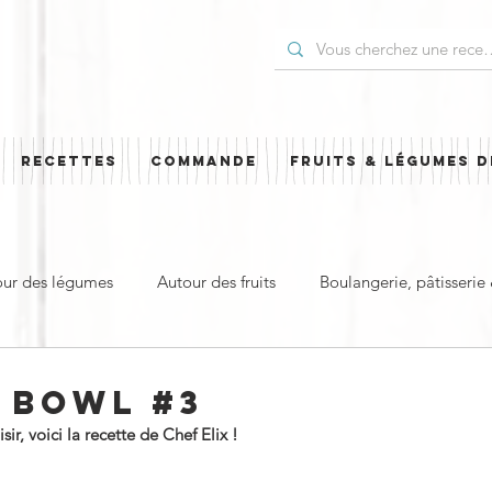
RECETTES
COMMANDE
FRUITS & LÉGUMES D
our des légumes
Autour des fruits
Boulangerie, pâtisserie
t
Plat principal & plat complet
Pour les Fêtes
Cuisi
 BOWL #3
r, voici la recette de Chef Elix !
ud
Sucré
Salé