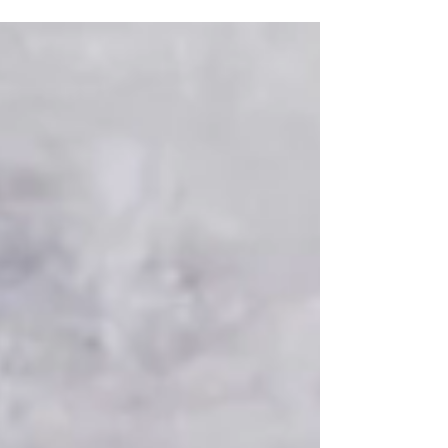
◦ 500 g de riz Carnaroli ◦ 500 g de tomates...