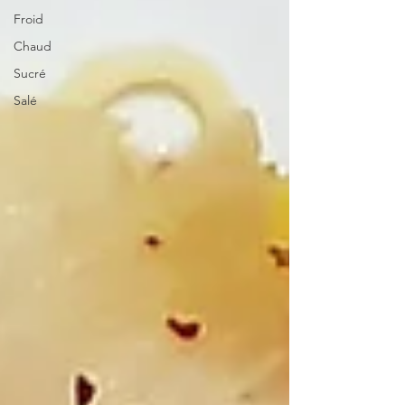
Froid
Chaud
Sucré
Salé