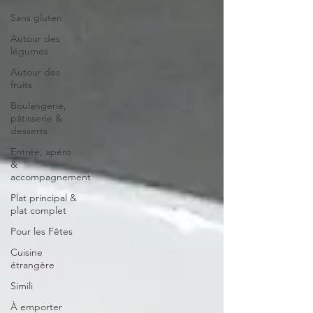
Sans gluten
Autour des
légumes
Autour des
fruits
Boulangerie,
pâtisserie &
desserts
Entrée, apéro
&
accompagnement
Plat principal &
plat complet
Pour les Fêtes
Cuisine
étrangère
Simili
À emporter