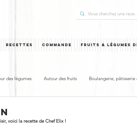
RECETTES
COMMANDE
FRUITS & LÉGUMES D
our des légumes
Autour des fruits
Boulangerie, pâtisserie
t
Plat principal & plat complet
Pour les Fêtes
Cuisi
EN
r, voici la recette de Chef Elix !
ud
Sucré
Salé