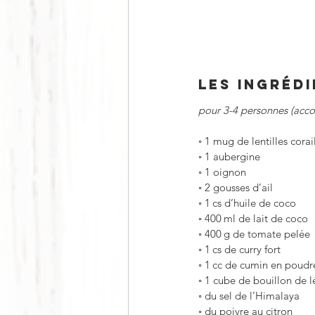
LES INGRÉD
pour 3-4 personnes (ac
◦
1 mug de lentilles corai
◦
1 aubergine
◦
1 oignon
◦
2 gousses d’ail
◦
1 cs d’huile de coco
◦
400 ml de lait de coco
◦
400 g de tomate pelée
◦
1 cs de curry fort
◦
1 cc de cumin en poudr
◦
1 cube de bouillon de 
◦
du sel de l’Himalaya
◦
du poivre au citron