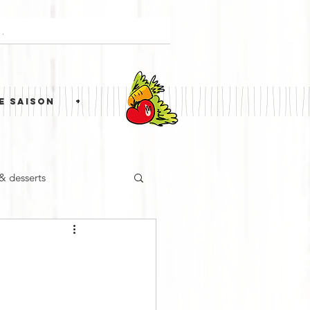
E SAISON
+
 & desserts
ne étrangère
Simili