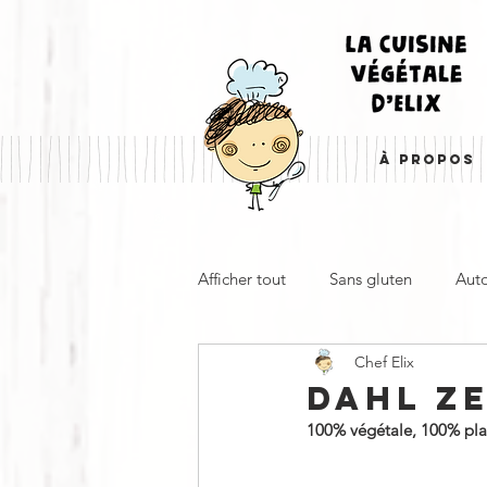
À PROPOS
Afficher tout
Sans gluten
Aut
Chef Elix
Entrée, apéro & accompagnemen
DAHL Z
100% végétale, 100% plaisi
À emporter
Froid
Cha