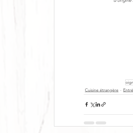
d
’
origine 
oig
Cuisine étrangère
Entr