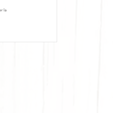
r la
RPOUZOPITA