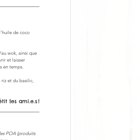
l’huile de coco 
e/au wok, ainsi que 
ir et laisser 
ps en temps.
iz et du basilic, 
it les ami.e.s !
des POA (produits 