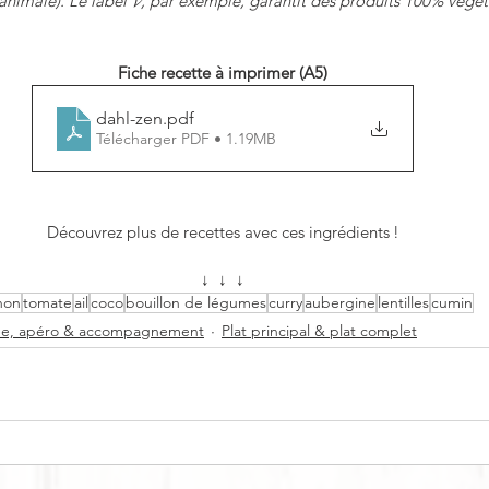
animale). Le label 𝓥, par exemple, garantit des produits 100% végét
Fiche recette à imprimer (A5)
dahl-zen
.pdf
Télécharger PDF • 1.19MB
Découvrez plus de recettes avec ces ingrédients !
↓  ↓  ↓
non
tomate
ail
coco
bouillon de légumes
curry
aubergine
lentilles
cumin
ée, apéro & accompagnement
Plat principal & plat complet