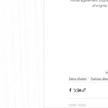
Faites également toujou
d
’
origine 
ai
Sans gluten
Autour des