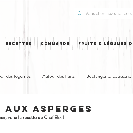
RECETTES
COMMANDE
FRUITS & LÉGUMES D
our des légumes
Autour des fruits
Boulangerie, pâtisserie
t
Plat principal & plat complet
Pour les Fêtes
Cuisi
O AUX ASPERGES
r, voici la recette de Chef Elix !
ud
Sucré
Salé