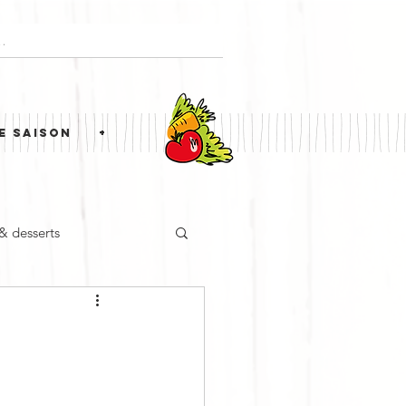
E SAISON
+
 & desserts
ne étrangère
Simili