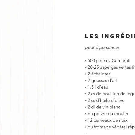
LES INGRÉD
pour 6 personnes
◦
500 g de riz Carnaroli
◦
20-25 asperges vertes f
◦
2 échalotes
◦
2 gousses d’ail
◦
1,5 l d’eau
◦
2 cs de bouillon de lé
◦
2 cs d’huile d’olive
◦
2 dl de vin blanc
◦
du poivre du moulin
◦
12 cerneaux de noix
◦
du fromage végétal râp