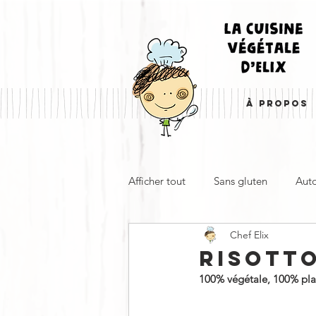
À PROPOS
Afficher tout
Sans gluten
Aut
Chef Elix
Entrée, apéro & accompagnemen
RISOTT
100% végétale, 100% plaisi
À emporter
Froid
Cha