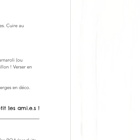
es. Cuire au 
arnaroli (ou 
llon ! Verser en 
perges en déco. 
it les ami.e.s !