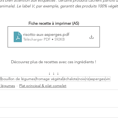
rs bien attention aux étiquettes : certains produits cachent parfois 
animale). Le label 𝓥, par exemple, garantit des produits 100% végét
Fiche recette à imprimer (A5)
risotto-aux-asperges
.pdf
Télécharger PDF • 592KB
Découvrez plus de recettes avec ces ingrédients !
↓  ↓  ↓
l
bouillon de légumes
fromage végétal
échalote
noix
riz
asperges
vin
 légumes
Plat principal & plat complet