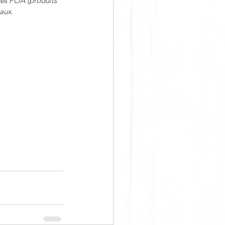
des POA (produits 
aux.